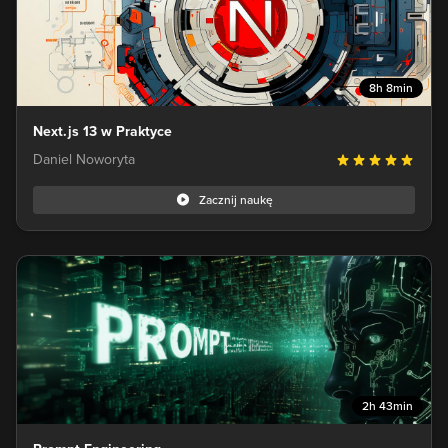
8h 8min
Next.js 13 w Praktyce
Daniel Noworyta
Zacznij naukę
2h 43min