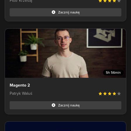
Piotr Krzesaj
Zacznij naukę
5h 56min
Magento 2
Patryk Waluś
Zacznij naukę