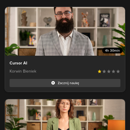
4h 30min
Cursor AI
Korwin Bieniek
Zacznij naukę