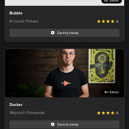
6h 34min
Bubble
Krzysiek Piekarz
Zacznij naukę
4h 33min
Docker
Wojciech Połowniak
Zacznij naukę