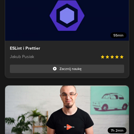
55min
ESLint i Prettier
Jakub Pusiak
Zacznij naukę
7h 2min