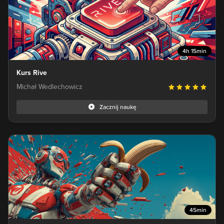
4h 15min
Kurs Rive
Michał Wedlechowicz
Zacznij naukę
45min