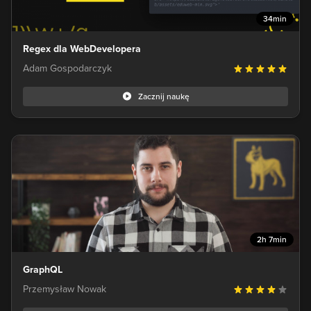
34min
Regex dla WebDevelopera
Adam Gospodarczyk
Zacznij naukę
2h 7min
GraphQL
Przemysław Nowak