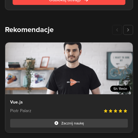
po kroku podstaw, czyli HTML i CSS. Przejdziemy przez
naukę JavaScript i jQuery, aby wreszcie przejść do nauki
najważniejszych frameworków Front-endowych - tutaj
będziesz masz do wyboru naukę EcmaScript, jak i Angulara,
Reacta i Vue.js, jak również innych, popularnych rozwiązań
Rekomendacje
ułatwiających i przyspieszających pracę. Podczas nauki front-
endu będziesz pracował z Webpackiem i w uporządkowany
sposób dowiesz się jak stworzyć witrynę internetową.
5h 11min
Vue.js
Piotr Palarz
Zacznij naukę