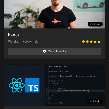
7h 2min
Nuxt.js
Wojciech Połowniak
Zacznij naukę
1h 31min