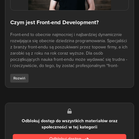
Czym jest Front-end Development?
Front-end to obecnie najmocniej i najbardziej dynamicznie
rozwijająca się obecnie dziedzina programowania. Specjaliści
z branży front-endu są poszukiwani przez topowe firmy, a ich
zarobki są z roku na rok coraz wyższe. Dla osób
początkujących nauka front-endu może wydawać się trudna -
i rzeczywiście, do tego, by zostać profesjonalnym “front-
endowcem” należy opanować wiele umiejętności, narzędzi
oraz przyswoić wiele informacji.
Kolejną przeszkodą jest to, jak niezwykle szybko rozwijają się
technologie i narzędzia front-endowe. Dlatego też często
materiały, które można znaleźć na temat front-endu okazują
się przedawnione. Kursy front-end developmentu na
eduweb.pl powstają w odpowiedzi na zapotrzebowanie na
Odblokuj dostęp do wszystkich materiałów oraz
aktualne i sprawdzone materiały na ten temat.
społeczności w tej kategorii
W kursach front-endu zaczynamy od przedstawienia Ci krok
Odblokuj dostęp