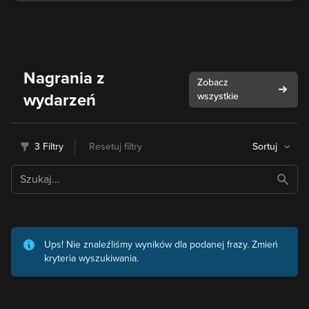
Nagrania z
Zobacz
wydarzeń
wszystkie
3 Filtry
Resetuj filtry
Sortuj
Ups! Nie znaleźliśmy wyników dla podanej frazy. Zmień
kryteria wyszukiwania.