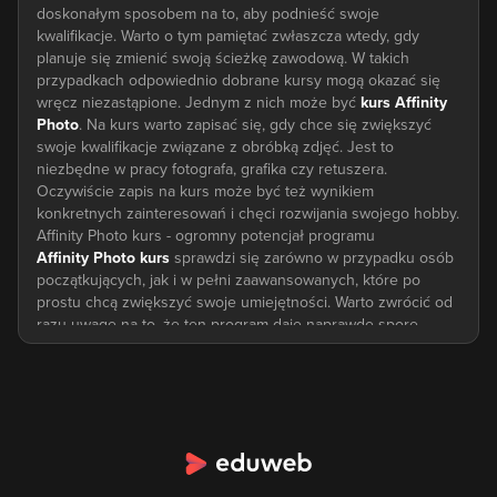
doskonałym sposobem na to, aby podnieść swoje
kwalifikacje. Warto o tym pamiętać zwłaszcza wtedy, gdy
planuje się zmienić swoją ścieżkę zawodową. W takich
przypadkach odpowiednio dobrane kursy mogą okazać się
wręcz niezastąpione. Jednym z nich może być
kurs Affinity
Photo
. Na kurs warto zapisać się, gdy chce się zwiększyć
swoje kwalifikacje związane z obróbką zdjęć. Jest to
niezbędne w pracy fotografa, grafika czy retuszera.
Oczywiście zapis na kurs może być też wynikiem
konkretnych zainteresowań i chęci rozwijania swojego hobby.
Affinity Photo kurs - ogromny potencjał programu
Affinity Photo kurs
sprawdzi się zarówno w przypadku osób
początkujących, jak i w pełni zaawansowanych, które po
prostu chcą zwiększyć swoje umiejętności. Warto zwrócić od
razu uwagę na to, że ten program daje naprawdę spore
możliwości. Głównie dlatego, że posiada wiele różnych
narzędzi, które pozwalają na pracę na wielu różnych
płaszczyznach. Właśnie ze względu na potencjał tego
programu, po Affinity Photo często sięgają twórcy, tacy jak
fotografowie, graficy czy twórcy stron WWW. To narzędzie
umożliwia obsługę wszystkich głównych formatów zdjęć i
plików graficznych. Cały kurs odbywa się online, co sprawia,