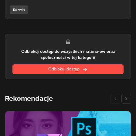
Affinity Photo posiada ogromne możliwości, bardzo zbliżone
do programu Photoshop. Zdobywa coraz większą
popularność ze względu na swoją optymalizację i szybkość
działania, a także konkurencyjną cenę.
Nauka obsługi Affinity Photo to świetny wybór dla fotografów
oraz osób przygotowujących grafiki na potrzeby stron WWW.
Odblokuj dostęp do wszystkich materiałów oraz
Narzędzie obsługuje wszystkie główne formaty zdjęć i
społeczności w tej kategorii
rodzaje plików graficznych, łącznie ze wsparciem dla plików
.PSD z Photoshopa. Nauka Affinity Photo z kursu eduweb.pl
Odblokuj dostęp
to dobry wybór zarówno dla amatorów, jak i profesjonalistów,
którzy chcą poszerzyć wachlarz swoich umiejętności.
Rekomendacje