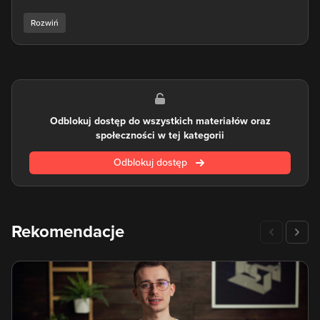
wykorzystywany również do tworzenia aplikacji systemowych.
Nauka PHP jest już od lat bardzo popularna z tego powodu,
że język stosowany jest bardzo powszechnie i od lat
niezmiennie istnieje duże zapotrzebowanie na
profesjonalnych programistów którzy wiedzą jak stosować
język PHP. Wymieniając zalety nauki języka PHP warto
wymienić to, że jest stosunkowo prosty do nauki od podstaw,
Odblokuj dostęp do wszystkich materiałów oraz
dobrze się skaluje i pozwala na przygotowanie zarówno
społeczności w tej kategorii
prostych projektów przez początkujących programistów, jak i
tych doświadczonych.
Odblokuj dostęp
Język PHP daje duże pole do do tworzenia zaawansowanych
i rozbudowanych aplikacji. Co ciekawe, napisane w nim są
różne systemy CMS (np. Wordpress) oraz fora internetowe.
Jeżeli zastanawiasz się jak nauczyć się języka PHP - sprawdź
Rekomendacje
nasze kursy, które poprowadzą Cię krok po kroku przez
tajniki tego skryptowego języka programowania.