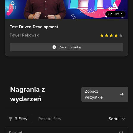
8h 51min
Test Driven Development
Paweł Rekowski
Zacznij naukę
Nagrania z
Zobacz
wydarzeń
wszystkie
3 Filtry
Resetuj filtry
Sortuj