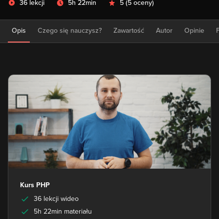
36 lekcji
5h 22min
5
(
5 oceny
)
Opis
Czego się nauczysz?
Zawartość
Autor
Opinie
Kurs PHP
36 lekcji wideo
5h 22min materiału