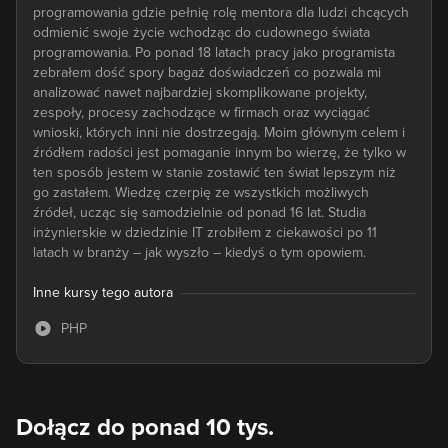
programowania gdzie pełnię rolę mentora dla ludzi chcących
odmienić swoje życie wchodząc do cudownego świata
programowania. Po ponad 18 latach pracy jako programista
zebrałem dość spory bagaż doświadczeń co pozwala mi
analizować nawet najbardziej skomplikowane projekty,
zespoły, procesy zachodzące w firmach oraz wyciągać
wnioski, których inni nie dostrzegają. Moim głównym celem i
źródłem radości jest pomaganie innym bo wierzę, że tylko w
ten sposób jestem w stanie zostawić ten świat lepszym niż
go zastałem. Wiedzę czerpię ze wszystkich możliwych
źródeł, ucząc się samodzielnie od ponad 16 lat. Studia
inżynierskie w dziedzinie IT zrobiłem z ciekawości po 11
latach w branży – jak wyszło – kiedyś o tym opowiem.
Inne kursy tego autora
PHP
Dołącz do ponad 10 tys.