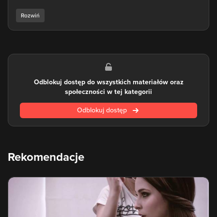
Premiere Pro bez wątpienia znajduje się na pierwszym
miejscu. Wchodząca w pakiet aplikacji Adobe "Premierka" ma
pozycję lidera na rynku wideo, a jej znajomość jest
praktycznie obowiązkowa dla każdego, kto chce wiedzieć, jak
obrabiać filmy w profesjonalny sposób. Edytorzy oraz
filmowcy, którzy chcą wiedzieć, jak poprawić wideo, doceniają
jego przydatne funkcje, takie jak na przykład korekta kolorów
z użyciem panelu Lumetri.
Odblokuj dostęp do wszystkich materiałów oraz
społeczności w tej kategorii
Co istotne - Premiere Pro umożliwia wygodną współpracę z
pozostałymi aplikacjami Creative Cloud. Nauka Premiere Pro
Odblokuj dostęp
niesie za sobą również tę korzyść, że po opanowaniu
podstaw tego narzędzia można korzystać z jego integracji z
After Effects i Audition, co tworzy cały, praktyczny ekosystem
do pracy z wideo, animacjami i efektami specjalnymi. Po
opanowaniu tego, jak korzystać z Premiere Pro, z pewnością
Rekomendacje
Twój warsztat znacznie się poprawi, niezależnie od tego, czy
jesteś filmowcem, edytorem, a nawet... youtuberem czy osobą
prowadzącą vlogi.
Jeżeli chcesz przekonać się, jak nauczyć się obsługi
Premiere Pro na praktycznych przykładach, które