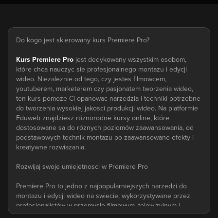
Do kogo jest skierowany kurs Premiere Pro?
Kurs Premiere Pro
jest dedykowany wszystkim osobom,
które chca nauczyc sie profesjonalnego montazu i edycji
wideo. Niezaleznie od tego, czy jestes filmowcem,
youtuberem, marketerem czy pasjonatem tworzenia wideo,
ten kurs pomoze Ci opanowac narzedzia i techniki potrzebne
do tworzenia wysokiej jakosci produkcji wideo. Na platformie
Eduweb znajdziesz róznorodne kursy online, które
dostosowane sa do róznych poziomów zaawansowania, od
podstawowych technik montazu po zaawansowane efekty i
kreatywne rozwiazania.
Rozwijaj swoje umiejetnosci w Premiere Pro
Premiere Pro to jedno z najpopularniejszych narzedzi do
montazu i edycji wideo na swiecie, wykorzystywane przez
profesjonalistów w przemysle filmowym, telewizyjnym i
mediach internetowych. Dzieki swoim zaawansowanym