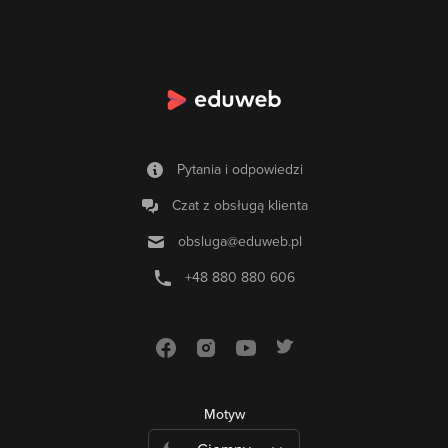
funkcjom, Premiere Pro umozliwia precyzyjne przycinanie,
laczenie klipów, dodawanie efektów wizualnych i
dzwiekowych, korekcje kolorów oraz wiele innych. Kazdy
kurs Premiere Pro
na platformie Eduweb zostal starannie
opracowany, skladajac sie z lekcji wideo, które krok po kroku
wprowadza Cie w techniki montazu i edycji wideo. Po
ukonczeniu kursu bedziesz w stanie tworzyc profesjonalne,
dynamiczne i efektowne produkcje wideo, które zachwyca
Pytania i odpowiedzi
Twoja publicznosc.
Czat z obsługą klienta
Elastyczna nauka dzieki kursom Premiere Pro online
obsluga@eduweb.pl
Kursy Premiere Pro online ciesza sie coraz wieksza
popularnoscia, poniewaz pozwalaja na elastyczna nauke
+48 880 880 606
zgodnie z wlasnym harmonogramem. Mozesz uczyc sie w
dowolnym miejscu i czasie, dostosowujac nauke do swoich
potrzeb i tempa. Bez wzgledu na to, czy jestes
pelnoetatowym profesjonalista w branzy wideo, czy dopiero
zaczynasz swoja przygode z montazem, kursy online daja Ci
mozliwosc zglebiania tajników montazu i edycji wideo bez
koniecznosci przerywania codziennych obowiazków.
Motyw
Ponadto, kursy online oferuja równiez mozliwosc powtarzania