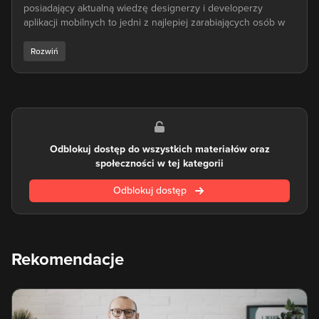
posiadający aktualną wiedzę designerzy i developerzy
aplikacji mobilnych to jedni z najlepiej zarabiających osób w
branży webdesignu i webdevelopmentu. Urządzenia mobilne
to od jakiegoś czasu już nie tylko gadżety, ale ważne
elementy codziennego życia oraz podstawowe, towarzyszące
nam na co dzień narzędzia służące zarówno w życiu
prywatnym, jak i zawodowym.
Z tego też powodu na popularności rosną zagadnienia takie
jak to jak projektować na iOS oraz jak projektować na Android
Odblokuj dostęp do wszystkich materiałów oraz
- a z kursami eduweb.pl nauka projektowania aplikacji
społeczności w tej kategorii
mobilnych jest uporządkowana i spójna. Dowiesz się jakie są
wytyczne Google oraz Apple w programowaniu na
Odblokuj dostęp
urządzenia mobilne, jakie języki programowania są używane
w aplikacjach mobilnych oraz jak od podstaw napisać swoją
aplikację.
Nauka projektowania aplikacji mobilnych zaplanowana została
Rekomendacje
w naszych kursach w taki sposób, by stworzyć aplikację od
zera, a kończąc na tym, byś mógł umieścić swoją aplikację
mobilną w App Store albo Play Store.