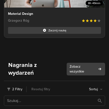
8h 49min
Material Design
Grzegorz Róg
Zacznij naukę
Nagrania z
Zobacz
wydarzeń
wszystkie
2 Filtry
Resetuj filtry
Sortuj