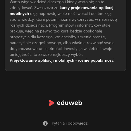
Warto więc wiedzieć dlaczego i kiedy warto się na to
zdecydować. Zwłaszcza że
kursy projektowania aplikacji
mobilnych
dają naprawdę wiele możliwości i dostarczają
sporo wiedzy, która potem można wykorzystać w naprawdę
różnych dziedzinach. Programistów i informatyków stale
brakuje, więc na pewno taki kurs będzie doskonałą
propozycją dla każdego, kto chciałby zmienić branżę,
nauczyć się czegoś nowego, albo właśnie rozwinąć swoje
dotychczasowe umiejętności. Inwestycja w siebie i swoje
Projektowanie aplikacji mobilnych - rośnie popularność
Niewątpliwie
projektowanie aplikacji mobilnych
to stale
rozwijająca się dziedzina, która ma coraz większe grono
fanów. Obecnie specjaliści z tej dziedziny to jedni z najlepiej
opłacanych. Zapotrzebowanie na aplikacje mobilne różnego
rodzaju stale rośnie i trudno się z tym nie zgodzić.
Zaprojektowanie sprawnie działającej aplikacji nie jest jednak
takie proste i zdecydowanie potrzeba do tego
doświadczonych osób, które posiadają niezbędną wiedzę, ale
i umiejętności. W związku z tym zapisanie się na nasz kurs, z
Pytania i odpowiedzi
całą pewnością będzie pierwszym poważnym krokiem ku
temu, aby nauczyć się projektować aplikacje, które będą