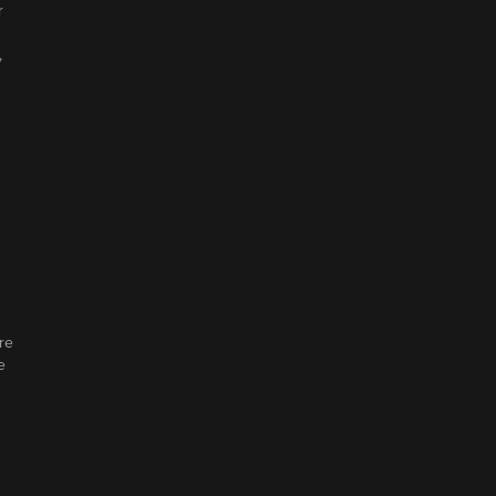
r
,
re
e