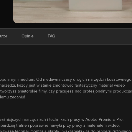
utor
Opinie
FAQ
 i popularnym medium. Od niedawna czasy drogich narzędzi i kosztownego
narzędzi, każdy jest w stanie zmontować fantastyczny materiał wideo
tworzysz amatorskie filmy, czy pracujesz nad profesjonalnymi produkcja
żdemu zadaniu!
ważniejszych narzędziach i technikach pracy w Adobe Premiere Pro.
ardziej trafne i poprawne nawyki przy pracy z materiałem wideo,
iekawsze techniki montażu, skróty i wskazówki - aż do renderu gotowego