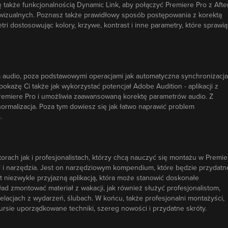
także funkcjonalnością Dynamic Link, aby połączyć Premiere Pro z Afte
 wizualnych. Poznasz także prawidłowy sposób postępowania z korektą
 dostosowując kolory, krzywe, kontrast i inne parametry, które sprawią
ą audio, poza podstawowymi operacjami jak automatyczna synchronizacja
okażę Ci także jak wykorzystać potencjał Adobe Audition - aplikacji z
Premiere Pro i umożliwia zaawansowaną korektę parametrów audio. Z
ormalizacja. Poza tym dowiesz się jak łatwo naprawić problem
.
rach jak i profesjonalistach, którzy chcą nauczyć się montażu w Premie
ci i narzędzia. Jest on narzędziowym kompendium, które będzie przydatn
st niezwykle przyjazną aplikacją, która może stanowić doskonałe
d zmontować materiał z wakacji, jak również służyć profesjonalistom,
elacjach z wydarzeń, ślubach. W końcu, także profesjonalni montażyści,
rsie uporządkowane techniki, szereg nowości i przydatne skróty.