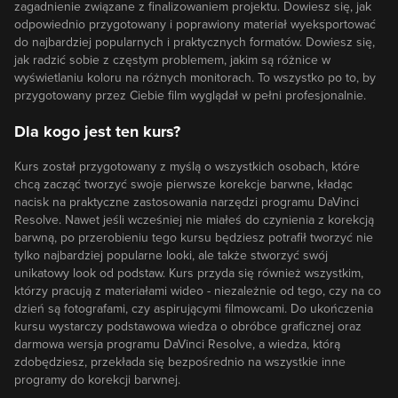
zagadnienie związane z finalizowaniem projektu. Dowiesz się, jak
odpowiednio przygotowany i poprawiony materiał wyeksportować
do najbardziej popularnych i praktycznych formatów. Dowiesz się,
jak radzić sobie z częstym problemem, jakim są różnice w
wyświetlaniu koloru na różnych monitorach. To wszystko po to, by
przygotowany przez Ciebie film wyglądał w pełni profesjonalnie.
Dla kogo jest ten kurs?
Kurs został przygotowany z myślą o wszystkich osobach, które
chcą zacząć tworzyć swoje pierwsze korekcje barwne, kładąc
nacisk na praktyczne zastosowania narzędzi programu DaVinci
Resolve. Nawet jeśli wcześniej nie miałeś do czynienia z korekcją
barwną, po przerobieniu tego kursu będziesz potrafił tworzyć nie
tylko najbardziej popularne looki, ale także stworzyć swój
unikatowy look od podstaw. Kurs przyda się również wszystkim,
którzy pracują z materiałami wideo - niezależnie od tego, czy na co
dzień są fotografami, czy aspirującymi filmowcami. Do ukończenia
kursu wystarczy podstawowa wiedza o obróbce graficznej oraz
darmowa wersja programu DaVinci Resolve, a wiedza, którą
zdobędziesz, przekłada się bezpośrednio na wszystkie inne
programy do korekcji barwnej.