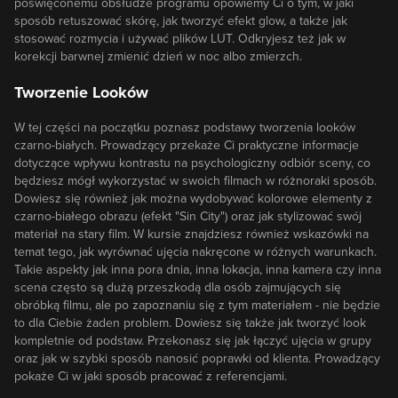
poświęconemu obsłudze programu opowiemy Ci o tym, w jaki
sposób retuszować skórę, jak tworzyć efekt glow, a także jak
stosować rozmycia i używać plików LUT. Odkryjesz też jak w
korekcji barwnej zmienić dzień w noc albo zmierzch.
Tworzenie Looków
W tej części na początku poznasz podstawy tworzenia looków
czarno-białych. Prowadzący przekaże Ci praktyczne informacje
dotyczące wpływu kontrastu na psychologiczny odbiór sceny, co
będziesz mógł wykorzystać w swoich filmach w różnoraki sposób.
Dowiesz się również jak można wydobywać kolorowe elementy z
czarno-białego obrazu (efekt "Sin City") oraz jak stylizować swój
materiał na stary film. W kursie znajdziesz również wskazówki na
temat tego, jak wyrównać ujęcia nakręcone w różnych warunkach.
Takie aspekty jak inna pora dnia, inna lokacja, inna kamera czy inna
scena często są dużą przeszkodą dla osób zajmujących się
obróbką filmu, ale po zapoznaniu się z tym materiałem - nie będzie
to dla Ciebie żaden problem. Dowiesz się także jak tworzyć look
kompletnie od podstaw. Przekonasz się jak łączyć ujęcia w grupy
oraz jak w szybki sposób nanosić poprawki od klienta. Prowadzący
pokaże Ci w jaki sposób pracować z referencjami.