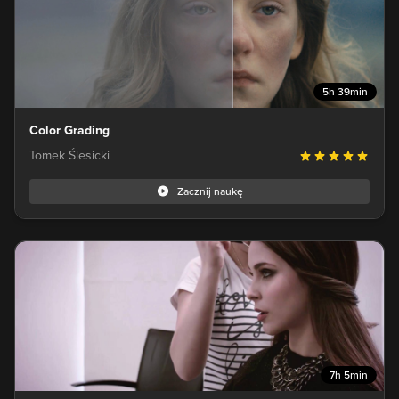
5h 39min
Color Grading
Tomek Ślesicki
Zacznij naukę
7h 5min