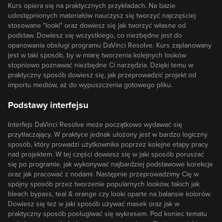
Kurs opiera się na praktycznych przykładach. Na bazie
udostępnionych materiałów nauczysz się tworzyć najczęściej
stosowane "looki" oraz dowiesz się jak tworzyć własne od
podstaw. Dowiesz się wszystkiego, co niezbędne jest do
opanowania obsługi programu DaVinci Resolve. Kurs zaplanowany
jest w taki sposób, by w miarę tworzenia kolejnych looków
stopniowo poznawać niezbędne Ci narzędzia. Dzięki temu w
praktyczny sposób dowiesz się, jak przeprowadzić projekt od
importu mediów, aż do wypuszczenia gotowego pliku.
Podstawy interfejsu
Interfejs DaVinci Resolve może początkowo wydawać się
przytłaczający. W praktyce jednak ułożony jest w bardzo logiczny
sposób, który prowadzi użytkownika poprzez kolejne etapy pracy
nad projektem. W tej części dowiesz się w jaki sposób poruszać
się po programie, jak wykonywać najbardziej podstawowe korekcje
oraz jak pracować z nodami. Następnie przeprowadzimy Cię w
spójny sposób przez tworzenie popularnych looków, takich jak
bleach bypass, teal & orange czy looki oparte na balansie kolorów.
Dowiesz się też w jaki sposób używać masek oraz jak w
praktyczny sposób posługiwać się wykresem. Pod koniec tematu