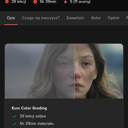
39 lekcji
5h 39min
5
(
11 oceny
)
Opis
Czego się nauczysz?
Zawartość
Autor
Opinie
Kurs Color Grading
39 lekcji wideo
5h 39min materiału