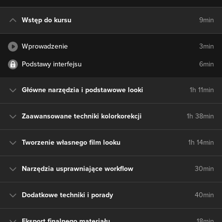
Wstęp do kursu
9min
Wprowadzenie
3min
Podstawy interfejsu
6min
Główne narzędzia i podstawowe looki
1h 11min
Zaawansowane techniki kolorkorekcji
1h 38min
Tworzenie własnego film looku
1h 14min
Narzędzia usprawniające workflow
30min
Dodatkowe techniki i porady
40min
Eksport finalnego materiału
18min