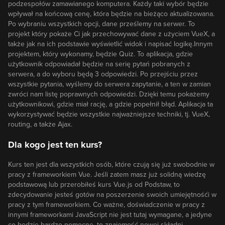
podzespołów zamawianego komputera. Każdy taki wybór będzie
wpływał na końcową cenę, która będzie na bieżąco aktualizowana.
Po wybraniu wszystkich opcji, dane prześlemy na serwer. To
projekt który pokaże Ci jak przechowywać dane z użyciem VueX, a
także jak na ich podstawie wyświetlić widok i napisać logikę.Innym
projektem, który wykonamy, będzie Quiz. To aplikacja, gdzie
użytkownik odpowiadał będzie na serię pytań pobranych z
serwera, a do wyboru będą 3 odpowiedzi. Po przejściu przez
wszystkie pytania, wyślemy do serwera zapytanie, a ten w zamian
zwróci nam listę poprawnych odpowiedzi. Dzięki temu pokażemy
użytkownikowi, gdzie miał rację, a gdzie popełnił błąd. Aplikacja ta
wykorzystywać będzie wszystkie najważniejsze techniki, tj. VueX,
routing, a także Ajax.
Dla kogo jest ten kurs?
Kurs ten jest dla wszystkich osób, które czują się już swobodnie w
pracy z frameworkiem Vue. Jeśli zatem masz już solidną wiedzę
podstawową lub przerobiłeś kurs
Vue.js od Podstaw
, to
zdecydowanie jesteś gotów na poszerzenie swoich umiejętnośći w
pracy z tym frameworkiem. Co ważne, doświadczenie w pracy z
innymi frameworkami JavaScript nie jest tutaj wymagane, a jedyne
co będzie bardzo pomocne, to znajomość nowej składni