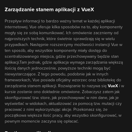
Zarządzanie stanem aplikacji z VueX
Przepływ informacji to bardzo ważny temat w każdej aplikacji
internetowej. Vue oferuje kilka sposobów na to, aby komponenty
mogły się ze sobą komunikować. Ich omówienie zaczniemy od
najprostszych technik, które świetnie sprawdzają się w wielu
przypadkach. Następnie rozszerzymy możliwości instancji Vue w
ten sposób, aby wszystkie komponenty miały dostęp do
scentralizowanego miejsca, gdzie przechowywany będzie stan
aplikacji.Tam jednak, gdzie aplikacja wymaga zarządzania większą
ilością danych jednocześnie, powyższe techniki mogą być
niewystarczające. Z tego powodu, podobnie jak w innych
frameworkach, Vue posiada oficjalny wzorzec oraz bibliotekę do
zarządzania stanem aplikacji. Rozwiązanie to nazywa się
VueX
i w
kursie zostanie ono dokładnie omówione. Zobaczysz zatem jak
skonfigurować tzw. store, jak przechowywać w nim dane, jak je
wyświetlać w widokach, aktualizować za pomocą tzw. mutacji czy
pracować z nimi wykorzystując akcje. Przekonasz się, że
początkowa większa ilość pracy, aby wszystko skonfigurować, w
pewnym momencie zaczyna się opłacać.