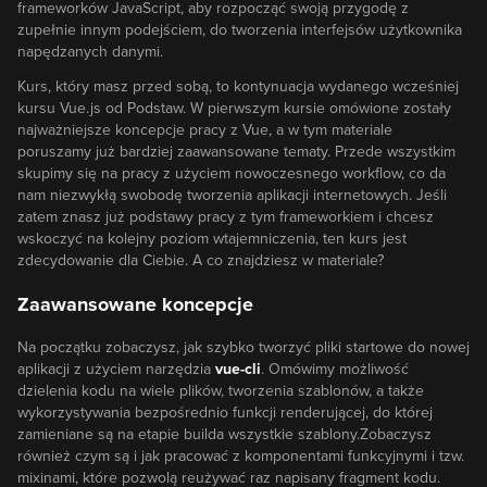
frameworków JavaScript, aby rozpocząć swoją przygodę z
zupełnie innym podejściem, do tworzenia interfejsów użytkownika
napędzanych danymi.
Kurs, który masz przed sobą, to kontynuacja wydanego wcześniej
kursu
Vue.js od Podstaw
. W pierwszym kursie omówione zostały
najważniejsze koncepcje pracy z Vue, a w tym materiale
poruszamy już bardziej zaawansowane tematy. Przede wszystkim
skupimy się na pracy z użyciem nowoczesnego workflow, co da
nam niezwykłą swobodę tworzenia aplikacji internetowych. Jeśli
zatem znasz już podstawy pracy z tym frameworkiem i chcesz
wskoczyć na kolejny poziom wtajemniczenia, ten kurs jest
zdecydowanie dla Ciebie. A co znajdziesz w materiale?
Zaawansowane koncepcje
Na początku zobaczysz, jak szybko tworzyć pliki startowe do nowej
aplikacji z użyciem narzędzia
vue-cli
. Omówimy możliwość
dzielenia kodu na wiele plików, tworzenia szablonów, a także
wykorzystywania bezpośrednio funkcji renderującej, do której
zamieniane są na etapie builda wszystkie szablony.Zobaczysz
również czym są i jak pracować z komponentami funkcyjnymi i tzw.
mixinami, które pozwolą reużywać raz napisany fragment kodu.