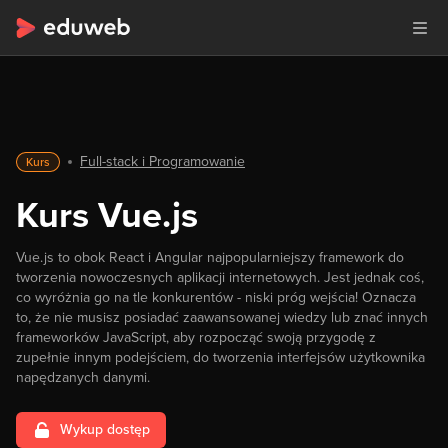
Full-stack i Programowanie
Kurs
Kurs Vue.js
Vue.js to obok React i Angular najpopularniejszy framework do
tworzenia nowoczesnych aplikacji internetowych. Jest jednak coś,
co wyróżnia go na tle konkurentów - niski próg wejścia! Oznacza
to, że nie musisz posiadać zaawansowanej wiedzy lub znać innych
frameworków JavaScript, aby rozpocząć swoją przygodę z
zupełnie innym podejściem, do tworzenia interfejsów użytkownika
napędzanych danymi.
Wykup dostęp