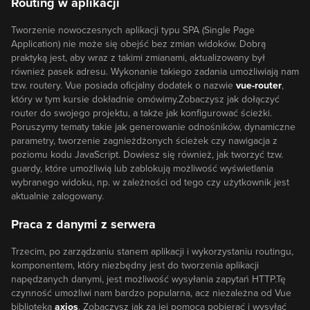
Routing w aplikacji
Tworzenie nowoczesnych aplikacji typu SPA (Single Page
Application) nie może się obejść bez zmian widoków. Dobrą
praktyką jest, aby wraz z takimi zmianami, aktualizowany był
również pasek adresu. Wykonanie takiego zadania umożliwiają nam
tzw. routery. Vue posiada oficjalny dodatek o nazwie
vue-router
,
który w tym kursie dokładnie omówimy.Zobaczysz jak dołączyć
router do swojego projektu, a także jak konfigurować ścieżki.
Poruszymy tematy takie jak generowanie odnośników, dynamiczne
parametry, tworzenie zagnieżdżonych ścieżek czy nawigacja z
poziomu kodu JavaScript. Dowiesz się również, jak tworzyć tzw.
guardy, które umożliwią lub zablokują możliwość wyświetlania
wybranego widoku, np. w zależności od tego czy użytkownik jest
aktualnie zalogowany.
Praca z danymi z serwera
Trzecim, po zarządzaniu stanem aplikacji i wykorzystaniu routingu,
komponentem, który niezbędny jest do tworzenia aplikacji
napędzanych danymi, jest możliwość wysyłania zapytań HTTP.Tę
czynność umożliwi nam bardzo popularna, acz niezależna od Vue
biblioteka
axios
. Zobaczysz jak za jej pomocą pobierać i wysyłać