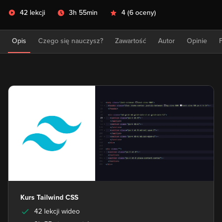
42 lekcji
3h 55min
4
(
6 oceny
)
Opis
Czego się nauczysz?
Zawartość
Autor
Opinie
Kurs Tailwind CSS
42 lekcji wideo