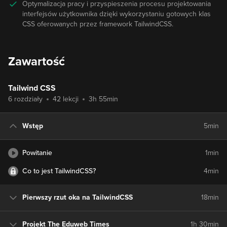
Optymalizacja pracy i przyspieszenia procesu projektowania
interfejsów użytkownika dzięki wykorzystaniu gotowych klas
CSS oferowanych przez framework TailwindCSS.
Zawartość
Tailwind CSS
6 rozdziały
42 lekcji
3h 55min
Wstęp
5min
Powitanie
1min
Co to jest TailwindCSS?
4min
Pierwszy rzut oka na TailwindCSS
18min
Projekt The Eduweb Times
1h 30min