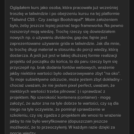
Oglądałem kurs jako osoba, która pracowała już wcześniej
troszkę w tailwindzie i po obejrzeniu kursu na tej platformie
"Tailwind CSS - Czy zastąpi Bootstrapa?". Moim założeniem
było, żeby jeszcze lepiej poznać tego frameworka. Na pewno
rozszerzył moją wiedzę. Trochę rzeczy się dowiedziałem
nowych np. o używaniu dividerów, gap-ów, fajnie jest
zaprezentowane używanie grida w tailwindzie. Jak dla mnie,
to trochę długi materiał w stosunku do porcji wiedzy, którą
dostarcza. A jeśli już jest w takiej dłuższej formie realizacji
projektu od początku do końca, to do paru rzeczy bym się
przyczepił np. brak dodania fontów webowych, wrażenie
jakby niektóre wartości było odwzorowywane zbyt "na oko".
To moje subiektywne odczucie, może jestem zbyt dokładny -
chociaż uważam, że nie jestem pixel perfect, uważam, że
niektórych wartości trzeba pilnować :) i sprawdzać z
projektem. Np szerokość kontenera (container) - mogę
założyć, że autor zna na tyle dobrze te wartości, czy są dla
niego na tyle oczywiste, że pominął sprawdzenie w
szkoleniu, czy się zgadza z projektem ale wnosi to wrażenie
jakby to nie było weryfikowane (dopuszczam jeszcze
możliwość, że to przeoczyłem). W każdym razie dzięki za
porcję wiedzy.