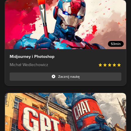
53min
Midjourney i Photoshop
Michał Wedlechowicz
Zacznij naukę