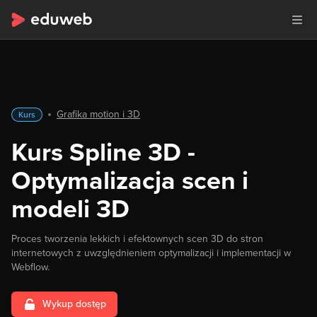
Grafika motion i 3D
Kurs
Kurs Spline 3D -
Optymalizacja scen i
modeli 3D
Proces tworzenia lekkich i efektownych scen 3D do stron
internetowych z uwzględnieniem optymalizacji i implementacji w
Webflow.
Wykup dostęp