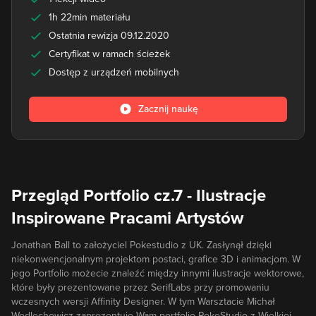
1h 22min materiału
Ostatnia rewizja 09.12.2020
Certyfikat w ramach ścieżek
Dostęp z urządzeń mobilnych
Zacznij naukę
Przegląd Portfolio cz.7 - Ilustracje
Inspirowane Pracami Artystów
Jonathan Ball to założyciel Pokestudio z UK. Zasłynął dzięki
niekonwencjonalnym projektom postaci, grafice 3D i animacjom. W
jego Portfolio możecie znaleźć między innymi ilustracje wektorowe,
które były prezentowane przez SerifLabs przy promowaniu
wczesnych wersji Affinity Designer. W tym Warsztacie Michał
Wedlechowicz zaprezentuje Wam portfolio PokeStudio z Wielkiej