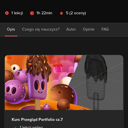
1 lekcji
1h 22min
5
(
2 oceny
)
Opis
Czego się nauczysz?
Autor
Opinie
FAQ
Kurs Przegląd Portfolio cz.7
1 lekcji wideo