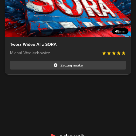
48min
Twórz Wideo AI z SORA
Michał Wedlechowicz
Zacznij naukę