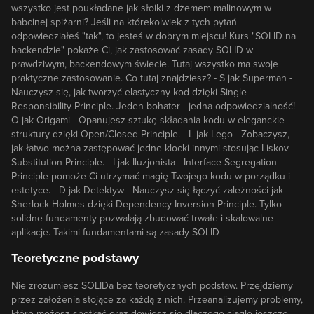
wszystko jest poukładane jak słoiki z dżemem malinowym w
babcinej spiżarni? Jeśli na którekolwiek z tych pytań
odpowiedziałeś "tak", to jesteś w dobrym miejscu! Kurs "SOLID na
backendzie" pokaże Ci, jak zastosować zasady SOLID w
prawdziwym, backendowym świecie. Tutaj wszystko ma swoje
praktyczne zastosowanie. Co tutaj znajdziesz? - S jak Superman -
Nauczysz się, jak tworzyć elastyczny kod dzięki Single
Responsibility Principle. Jeden bohater - jedna odpowiedzialność! -
O jak Origami - Opanujesz sztukę składania kodu w eleganckie
struktury dzięki Open/Closed Principle. - L jak Lego - Zobaczysz,
jak łatwo można zastępować jedne klocki innymi stosując Liskov
Substitution Principle. - I jak Iluzjonista - Interface Segregation
Principle pomoże Ci utrzymać magię Twojego kodu w porządku i
estetyce. - D jak Detektyw - Nauczysz się łączyć zależności jak
Sherlock Holmes dzięki Dependency Inversion Principle. Tylko
solidne fundamenty pozwalają zbudować trwałe i skalowalne
aplikacje. Takimi fundamentami są zasady SOLID
Teoretyczne podstawy
Nie zrozumiesz SOLIDa bez teoretycznych podstaw. Przejdziemy
przez założenia stojące za każdą z nich. Przeanalizujemy problemy,
które możesz spotkać oraz dowiesz się dlaczego ciągle jeszcze