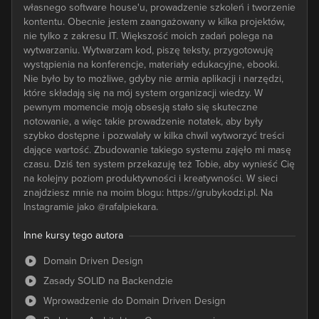
własnego software house'u, prowadzenie szkoleń i tworzenie
kontentu. Obecnie jestem zaangażowany w kilka projektów,
nie tylko z zakresu IT. Większość moich zadań polega na
wytwarzaniu. Wytwarzam kod, piszę teksty, przygotowuję
wystąpienia na konferencje, materiały edukacyjne, ebooki.
Nie było by to możliwe, gdyby nie armia aplikacji i narzędzi,
które składają się na mój system organizacji wiedzy. W
pewnym momencie moją obsesją stało się skuteczne
notowanie, a więc takie prowadzenie notatek, aby były
szybko dostępne i pozwalały w kilka chwil wytworzyć treści
dające wartość. Zbudowanie takiego systemu zajęło mi masę
czasu. Dziś ten system przekazuję też Tobie, aby wynieść Cię
na kolejny poziom produktywności i kreatywności. W sieci
znajdziesz mnie na moim blogu: https://grubykodzi.pl. Na
Instagramie jako @rafalpiekara.
Inne kursy tego autora
Domain Driven Design
Zasady SOLID na Backendzie
Wprowadzenie do Domain Driven Design