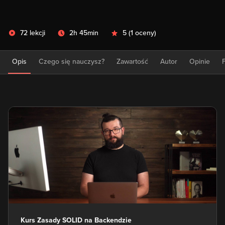
72 lekcji
2h 45min
5
(
1 oceny
)
Opis
Czego się nauczysz?
Zawartość
Autor
Opinie
Kurs Zasady SOLID na Backendzie