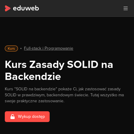
Full-stack i Programowanie
Kurs
Kurs Zasady SOLID na
Backendzie
Kurs "SOLID na backendzie" pokaże Ci, jak zastosować zasady
SOLID w prawdziwym, backendowym świecie. Tutaj wszystko ma
swoje praktyczne zastosowanie.
Wykup dostęp