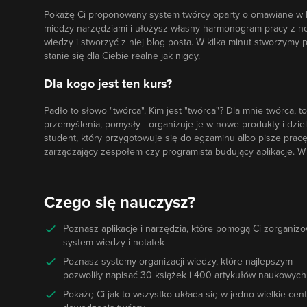
Pokażę Ci proponowany system twórcy oparty o omawiane w kur
miedzy narzędziami i ułożysz własny harmonogram pracy z n
wiedzy i stworzyć z niej blog posta. W kilka minut stworzymy 
stanie się dla Ciebie realne jak nigdy.
Dla kogo jest ten kurs?
Padło to słowo "twórca". Kim jest "twórca"? Dla mnie twórca, t
przemyślenia, pomysły - organizuje je w nowe produkty i dzieli 
student, który przygotowuje się do egzaminu albo pisze prac
zarządzający zespołem czy programista budujący aplikacje. W 
Czego się nauczysz?
Poznasz aplikacje i narzędzia, które pomogą Ci zorganiz
system wiedzy i notatek
Poznasz systemy organizacji wiedzy, które najlepszym
pozwoliły napisać 30 książek i 400 artykułów naukowych
Pokażę Ci jak to wszystko układa się w jedno wielkie cen