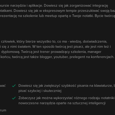
sie narzędzia i aplikacje. Dowiesz się jak zorganizować integrację
otatkami. Dowiesz się jak w ekspresowym tempie przeszukiwać swoją ba
prezentację na szkolenie lub meetup opartą o Twoje notatki. Bycie twórcą
o człowiek, który bierze wszystko to, co ma - wiedzę, doświadczenia,
się z nimi światem. W ten sposób twórcą jest pisarz, ale jest nim też i
ę dyplomową. Twórcą jest trener prowadzący szkolenia, manager
końcu, twórcą jest także blogger, youtuber, prelegent na konferencjach.
ować
Dowiesz się jak zwiększyć szybkość pisania na klawiaturze, 
pisać szybciej i skuteczniej
Zobaczysz jak można wykorzystać różnego rodzaju notatniki 
nowoczesne narzędzia oparte na sztucznej inteligencji
trum