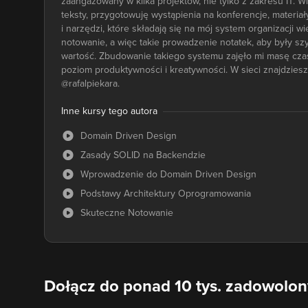
zaangażowany w kilka projektów, nie tylko z zakresu IT.
teksty, przygotowuję wystąpienia na konferencje, materiały
i narzędzi, które składają się na mój system organizacji
notowanie, a więc takie prowadzenie notatek, aby były sz
wartość. Zbudowanie takiego systemu zajęło mi masę czas
poziom produktywności i kreatywności. W sieci znajdziesz 
@rafalpiekara.
Inne kursy tego autora
Domain Driven Design
Zasady SOLID na Backendzie
Wprowadzenie do Domain Driven Design
Podstawy Architektury Oprogramowania
Skuteczne Notowanie
Dołącz do ponad 10 tys. zadowolo