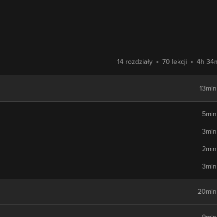
14 rozdziały
70 lekcji
4h 34
13min
5min
3min
2min
3min
20min