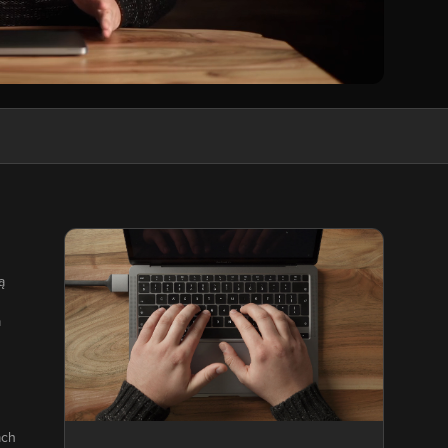
ą
a
ach