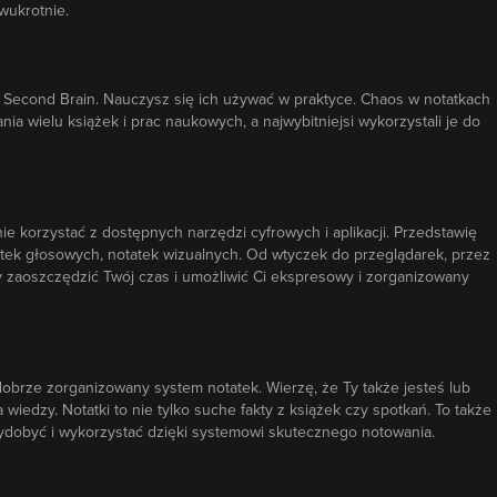
wukrotnie.
zy Second Brain. Nauczysz się ich używać w praktyce. Chaos w notatkach
ia wielu książek i prac naukowych, a najwybitniejsi wykorzystali je do
e korzystać z dostępnych narzędzi cyfrowych i aplikacji. Przedstawię
atek głosowych, notatek wizualnych. Od wtyczek do przeglądarek, przez
y zaoszczędzić Twój czas i umożliwić Ci ekspresowy i zorganizowany
 dobrze zorganizowany system notatek. Wierzę, że Ty także jesteś lub
wiedzy. Notatki to nie tylko suche fakty z książek czy spotkań. To także
 wydobyć i wykorzystać dzięki systemowi skutecznego notowania.