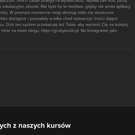
 Większość moich zadań polega na wytwarzaniu. Wytwarzam kod, piszę
 edukacyjne, ebooki. Nie było by to możliwe, gdyby nie armia aplikacji
 wiedzy. W pewnym momencie moją obsesją stało się skuteczne
ybko dostępne i pozwalały w kilka chwil wytworzyć treści dające
u. Dziś ten system przekazuję też Tobie, aby wynieść Cię na kolejny
mnie na moim blogu: https://grubykodzi.pl. Na Instagramie jako
nych z naszych kursów