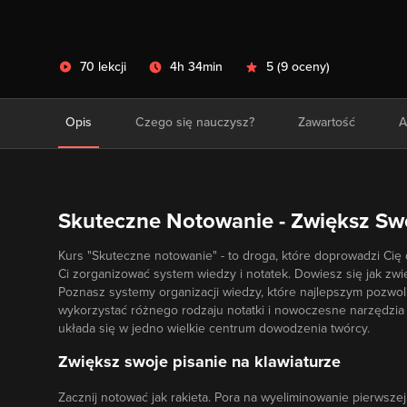
70 lekcji
4h 34min
5
(
9 oceny
)
Opis
Czego się nauczysz?
Zawartość
A
Skuteczne Notowanie - Zwiększ S
Kurs "Skuteczne notowanie" - to droga, które doprowadzi Cię 
Ci zorganizować system wiedzy i notatek. Dowiesz się jak zwię
Poznasz systemy organizacji wiedzy, które najlepszym pozwol
wykorzystać różnego rodzaju notatki i nowoczesne narzędzia o
układa się w jedno wielkie centrum dowodzenia twórcy.
Zwiększ swoje pisanie na klawiaturze
Zacznij notować jak rakieta. Pora na wyeliminowanie pierwsz