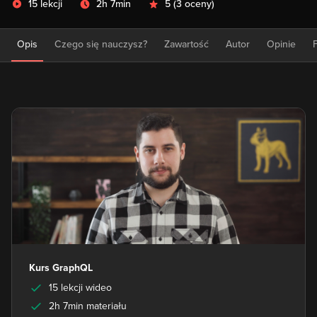
15 lekcji
2h 7min
5
(
3 oceny
)
Opis
Czego się nauczysz?
Zawartość
Autor
Opinie
Kurs GraphQL
15 lekcji wideo
2h 7min materiału