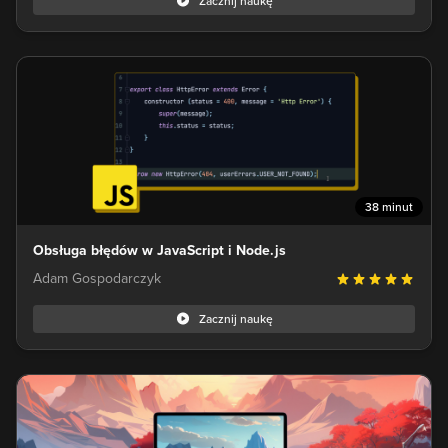
Zacznij naukę
38 minut
Obsługa błędów w JavaScript i Node.js
Adam Gospodarczyk
Zacznij naukę