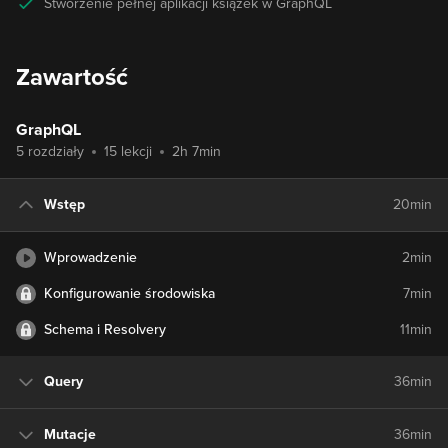
Stworzenie pełnej aplikacji książek w GraphQL
Zawartość
GraphQL
5 rozdziały
15 lekcji
2h 7min
Wstęp
20min
Wprowadzenie
2min
Konfigurowanie środowiska
7min
Schema i Resolvery
11min
Query
36min
Mutacje
36min