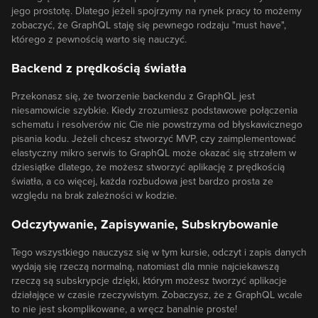
jego prostotę. Dlatego jeżeli spojrzymy na rynek pracy to możemy
zobaczyć, że GraphQL staję się pewnego rodzaju "must have",
którego z pewnością warto się nauczyć.
Backend z prędkością światła
Przekonasz się, że tworzenie backendu z GraphQL jest
niesamowicie szybkie. Kiedy zrozumiesz podstawowe połączenia
schematu i resolverów nic Cie nie powstrzyma od błyskawicznego
pisania kodu. Jeżeli chcesz stworzyć MVP, czy zaimplementować
elastyczny mikro serwis to GraphQL może okazać się strzałem w
dziesiątke dlatego, że możesz stworzyć aplikację z prędkością
światła, a co więcej, każda rozbudowa jest bardzo prosta ze
względu na brak zależności w kodzie.
Odczytywanie, Zapisywanie, Subskrybowanie
Tego wszystkiego nauczysz się w tym kursie, odczyt i zapis danych
wydają się rzeczą normalną, natomiast dla mnie najciekawszą
rzeczą są subskrypcje dzięki, którym możesz tworzyć aplikacje
działające w czasie rzeczywistym. Zobaczysz, że z GraphQL wcale
to nie jest skomplikowane, a wręcz banalnie proste!