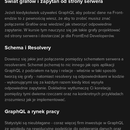
Swiat grafów i zapytań od strony serwera
Jeżeli kiedykolwiek używałeś GraphQL aby pobrać dane na Front-
endzie to z pewnością wiesz, że aby to zrobić musisz znać
połączenie Grafów oraz wiedzieć jak stworzyć odpowiednie
zapytanie. W kursie tym nauczysz się jak takie grafy projektować
od strony serwera i dostarczać je dla FrontEnd Developerów.
Schema i Resolvery
Dowiesz się jakie jest połączenie pomiędzy schematem serwera a
resolverami. Schemat (schema) to nic innego jak opis aplikacji
GraphQL z podziałem na typy i relacje - właśnie w taki sposób
tworzą się grafy - natomiast resolvery są odpowiednikami w kodzie
- wykonującymi się za każdym razem kiedy ktoś wysyła
odpowiednie zapytanie. Dokładnie wytłumaczę Ci korelację
pomiędzy tymi dwiema rzeczami oraz na konkretnych przykładach
zrozumiesz jak je implementować.
GraphQL a rynek pracy
Statystyki są nieubłagane - coraz więcej firm inwestuje w GraphQL
ze względu na rewolucyjne podejście do pobierania danych oraz