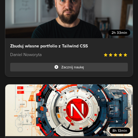
2h 33min
Zbuduj własne portfolio z Tailwind CSS
Daniel Noworyta
Zacznij naukę
8h 13min