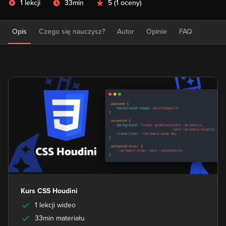
1 lekcji
33min
5
(
1 oceny
)
Opis
Czego się nauczysz?
Autor
Opinie
FAQ
Kurs CSS Houdini
1 lekcji wideo
33min materiału