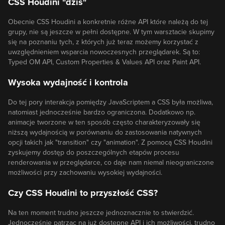
CSS Houdini "dziś"
Obecnie CSS Houdini a konkretnie różne API które należą do tej
grupy, nie są jeszcze w pełni dostępne. W tym warsztacie skupimy
się na poznaniu tych, z których już teraz możemy korzystać z
uwzględnieniem wsparcia nowoczesnych przeglądarek. Są to:
Typed OM API, Custom Properties & Values API oraz Paint API.
Wysoka wydajność i kontrola
Do tej pory interakcja pomiędzy JavaScriptem a CSS była możliwa,
natomiast jednocześnie bardzo ograniczona. Dodatkowo np.
animacje tworzone w ten sposób często charakteryzowały się
niższą wydajnością w porównaniu do zastosowania natywnych
opcji takich jak "transition" czy "animation". Z pomocą CSS Houdini
zyskujemy dostęp do poszczególnych etapów procesu
renderowania w przeglądarce, co daje nam niemal nieograniczone
możliwości przy zachowaniu wysokiej wydajności.
Czy CSS Houdini to przyszłość CSS?
Na ten moment trudno jeszcze jednoznacznie to stwierdzić.
Jednocześnie patrząc na już dostępne API i ich możliwości, trudno