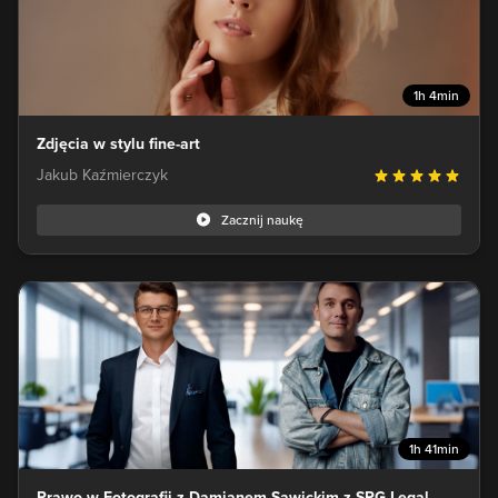
1h 4min
Zdjęcia w stylu fine-art
Jakub Kaźmierczyk
Zacznij naukę
1h 41min
Prawo w Fotografii z Damianem Sawickim z SPG Legal