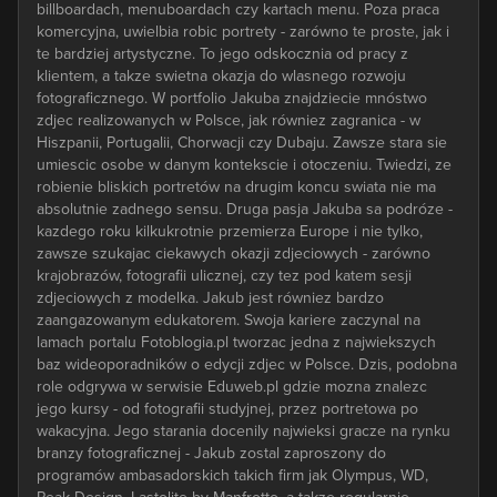
billboardach, menuboardach czy kartach menu. Poza praca
komercyjna, uwielbia robic portrety - zarówno te proste, jak i
te bardziej artystyczne. To jego odskocznia od pracy z
klientem, a takze swietna okazja do wlasnego rozwoju
fotograficznego. W portfolio Jakuba znajdziecie mnóstwo
zdjec realizowanych w Polsce, jak równiez zagranica - w
Hiszpanii, Portugalii, Chorwacji czy Dubaju. Zawsze stara sie
umiescic osobe w danym kontekscie i otoczeniu. Twiedzi, ze
robienie bliskich portretów na drugim koncu swiata nie ma
absolutnie zadnego sensu. Druga pasja Jakuba sa podróze -
kazdego roku kilkukrotnie przemierza Europe i nie tylko,
zawsze szukajac ciekawych okazji zdjeciowych - zarówno
krajobrazów, fotografii ulicznej, czy tez pod katem sesji
zdjeciowych z modelka. Jakub jest równiez bardzo
zaangazowanym edukatorem. Swoja kariere zaczynal na
lamach portalu Fotoblogia.pl tworzac jedna z najwiekszych
baz wideoporadników o edycji zdjec w Polsce. Dzis, podobna
role odgrywa w serwisie Eduweb.pl gdzie mozna znalezc
jego kursy - od fotografii studyjnej, przez portretowa po
wakacyjna. Jego starania docenily najwieksi gracze na rynku
branzy fotograficznej - Jakub zostal zaproszony do
programów ambasadorskich takich firm jak Olympus, WD,