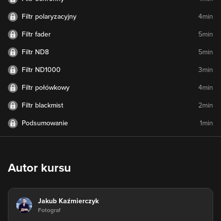
Filtr polaryzacyjny
4min
Filtr fader
5min
Filtr ND8
5min
Filtr ND1000
3min
Filtr połówkowy
4min
Filtr blackmist
2min
Podsumowanie
1min
Autor kursu
Jakub Kaźmierczyk
Fotograf