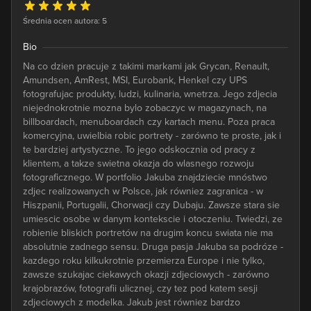
Średnia ocen autora: 5
Bio
Na co dzien pracuje z takimi markami jak Grycan, Renault,
Amundsen, AmRest, MSI, Eurobank, Henkel czy UPS
fotografujac produkty, ludzi, kulinaria, wnetrza. Jego zdjecia
niejednokrotnie mozna bylo zobaczyc w magazynach, na
billboardach, menuboardach czy kartach menu. Poza praca
komercyjna, uwielbia robic portrety - zarówno te proste, jak i
te bardziej artystyczne. To jego odskocznia od pracy z
klientem, a takze swietna okazja do wlasnego rozwoju
fotograficznego. W portfolio Jakuba znajdziecie mnóstwo
zdjec realizowanych w Polsce, jak równiez zagranica - w
Hiszpanii, Portugalii, Chorwacji czy Dubaju. Zawsze stara sie
umiescic osobe w danym kontekscie i otoczeniu. Twiedzi, ze
robienie bliskich portretów na drugim koncu swiata nie ma
absolutnie zadnego sensu. Druga pasja Jakuba sa podróze -
kazdego roku kilkukrotnie przemierza Europe i nie tylko,
zawsze szukajac ciekawych okazji zdjeciowych - zarówno
krajobrazów, fotografii ulicznej, czy tez pod katem sesji
zdjeciowych z modelka. Jakub jest równiez bardzo