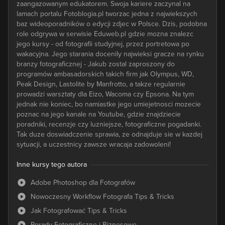
zaangazowanym edukatorem. Swoja kariere zaczynal na
lamach portalu Fotoblogia.pl tworzac jedna z najwiekszych
baz wideoporadników o edycji zdjec w Polsce. Dzis, podobna
role odgrywa w serwisie Eduweb.pl gdzie mozna znalezc
jego kursy - od fotografii studyjnej, przez portretowa po
wakacyjna. Jego starania docenily najwieksi gracze na rynku
branzy fotograficznej - Jakub zostal zaproszony do
programów ambasadorskich takich firm jak Olympus, WD,
Peak Design, Lastolite by Manfrotto, a takze regularnie
prowadzi warsztaty dla Eizo, Wacoma czy Epsona. Na tym
jednak nie koniec, bo namiastke jego umiejetnosci mozecie
poznac na jego kanale na Youtube, gdzie znajdziecie
poradniki, recenzje czy luzniejsze, fotograficzne pogadanki.
Tak duze doswiadczenie sprawia, ze odnajduje sie w kazdej
sytuacji, a uczestnicy zawsze wracaja zadowoleni!
Inne kursy tego autora
Adobe Photoshop dla Fotografów
Nowoczesny Workflow Fotografa Tips & Tricks
Jak Fotografować Tips & Tricks
Porady Fotograficzne i Biznesowe