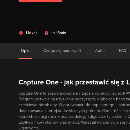
1 lekcji
1h 16min
Opis
Czego się nauczysz?
Autor
FAQ
Capture One - jak przestawić się z 
Capture One to zaawansowane narzędzie do edycji zdjęć RAW, 
Program pozwala na uzyskanie soczystych, głębokich barw zar
częściowo obrobiony. W porównaniu do popularnego Lightroom
dostosowania interfejsu do własnych potrzeb. Choć różni się w
które chcą spojrzeć na postprodukcję zdjęć świeżym okiem. Do
użytkowników stanowi ważny atut. Warsztat koncentruje się 
Lightrooma.