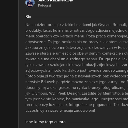
Jakub Kaźmierczyk
Fotograf
Bio
Na co dzien pracuje z takimi markami jak Grycan, Renaul
produkty, ludzi, kulinaria, wnetrza. Jego zdjecia niejedn
menuboardach czy kartach menu. Poza praca komercyjna, uwi
artystyczne. To jego odskocznia od pracy z klientem, a ta
Jakuba znajdziecie mnóstwo zdjec realizowanych w Polsce, 
Zawsze stara sie umiescic osobe w danym kontekscie i oto
swiata nie ma absolutnie zadnego sensu. Druga pasja Jak
tylko, zawsze szukajac ciekawych okazji zdjeciowych - zaró
zdjeciowych z modelka. Jakub jest równiez bardzo zaang
Fotoblogia.pl tworzac jedna z najwiekszych baz wideopor
serwisie Eduweb.pl gdzie mozna znalezc jego kursy - od fo
docenily najwieksi gracze na rynku branzy fotograficznej
jak Olympus, WD, Peak Design, Lastolite by Manfrotto, a 
tym jednak nie koniec, bo namiastke jego umiejetnosci mo
recenzje czy luzniejsze, fotograficzne pogadanki. Tak duz
uczestnicy zawsze wracaja zadowoleni!
Inne kursy tego autora