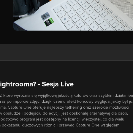
Lightrooma? - Sesja Live
które wyróżnia się wyjątkową jakością kolorów oraz szybkim działanie
az po imporcie zdjęć, dzięki czemu efekt końcowy wygląda, jakby był ju
a, Capture One oferuje najlepszy tethering oraz szerokie możliwości
 obsłudze i podejściu do edycji, jest doskonałą alternatywą dla osób,
datkowo program jest dostępny na licencji wieczystej, co dla wielu
na pokazaniu kluczowych różnic i przewag Capture One względem