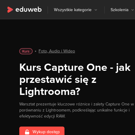
Wszystkie kategorie
Szkolenia
Foto, Audio i Wideo
Kurs
Kurs Capture One - jak
przestawić się z
Lightrooma?
Warsztat prezentuje kluczowe różnice i zalety Capture One w
porównaniu z Lightroomem, podkreślając unikalne funkcje i
efektywność edycji RAW.
Wykup dostęp