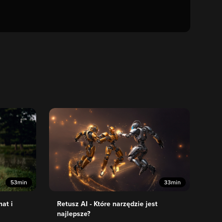
53min
33min
mat i
Retusz AI - Które narzędzie jest
najlepsze?