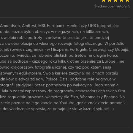
Średnia ocen autora: 5
t, Amundsen, AmRest, MSI, Eurobank, Henkel czy UPS fotografujac
okrotnie mozna bylo zobaczyc w magazynach, na billboardach,
elbia robic portrety - zarówno te proste, jak i te bardziej
kze swietna okazja do wlasnego rozwoju fotograficznego. W portfolio
jak równiez zagranica - w Hiszpanii, Portugalii, Chorwacji czy Dubaju.
czeniu. Twiedzi, ze robienie bliskich portretów na drugim koncu
uba sa podróze - kazdego roku kilkukrotnie przemierza Europe i nie
wno krajobrazów, fotografii ulicznej, czy tez pod katem sesji
azowanym edukatorem. Swoja kariere zaczynal na lamach portalu
adników o edycji zdjec w Polsce. Dzis, podobna role odgrywa w
tografii studyjnej, przez portretowa po wakacyjna. Jego starania
 - Jakub zostal zaproszony do programów ambasadorskich takich firm
takze regularnie prowadzi warsztaty dla Eizo, Wacoma czy Epsona. Na
zecie poznac na jego kanale na Youtube, gdzie znajdziecie poradniki,
e doswiadczenie sprawia, ze odnajduje sie w kazdej sytuacji, a