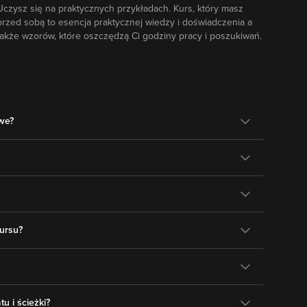
Uczysz się na praktycznych przykładach. Kurs, który masz
przed sobą to esencja praktycznej wiedzy i doświadczenia a
także wzorów, które oszczędzą Ci godziny pracy i poszukiwań.
owe?
ursu?
u i ścieżki?