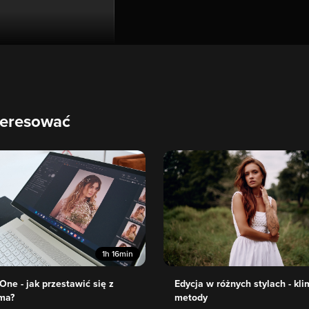
teresować
1h 16min
One - jak przestawić się z
Edycja w różnych stylach - kli
ma?
metody