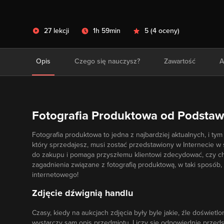
27 lekcji
1h 59min
5
(
4 oceny
)
Opis
Czego się nauczysz?
Zawartość
A
Fotografia Produktowa od Podstaw 
Fotografia produktowa to jedna z najbardziej aktualnych, i tym
który sprzedajesz, musi zostać przedstawiony w Internecie w
do zakupu i pomaga przyszłemu klientowi zdecydować, czy c
zagadnienia związane z fotografią produktową, w taki sposób,
internetowego!
Zdjęcie dźwignią handlu
Czasy, kiedy na aukcjach zdjęcia były byle jakie, źle doświetl
wystarczy sam opis przedmiotu. Liczy się odpowiednie przedst