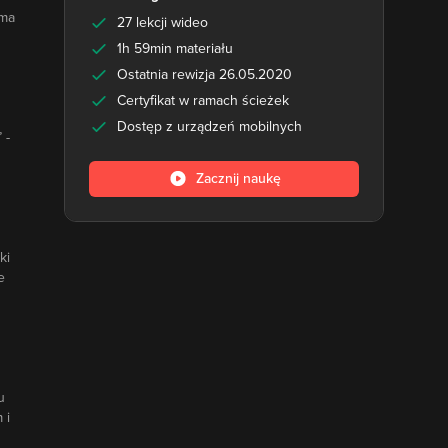
 ma
27 lekcji wideo
1h 59min materiału
Ostatnia rewizja 26.05.2020
Certyfikat w ramach ścieżek
Dostęp z urządzeń mobilnych
 -
Zacznij naukę
ki
e
u
 i