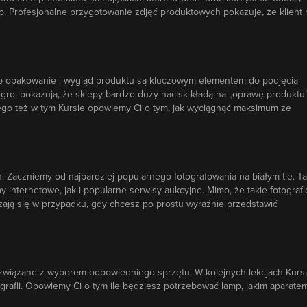
p. Profesjonalne przygotowanie zdjęć produktowych pokazuje, że klient
sób opakowanie i wygląd produktu są kluczowym elementem do podjęcia
gro, pokazują, że sklepy bardzo duży nacisk kładą na „oprawę produktu”
ego też w tym Kursie opowiemy Ci o tym, jak wyciągnąć maksimum ze
 Zaczniemy od najbardziej popularnego fotografowania na białym tle. Ta
internetowe, jak i popularne serwisy aukcyjne. Mimo, że takie fotografi
dzają się w przypadku, gdy chcesz po prostu wyraźnie przedstawić
 związane z wyborem odpowiedniego sprzętu. W kolejnych lekcjach Kurs
tografii. Opowiemy Ci o tym ile będziesz potrzebować lamp, jakim aparatem