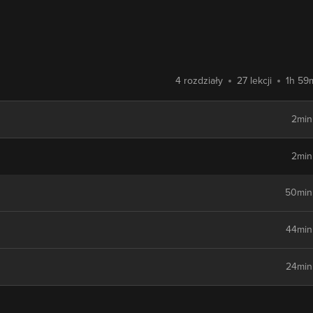
4 rozdziały
27 lekcji
1h 59
2min
2min
50min
44min
24min