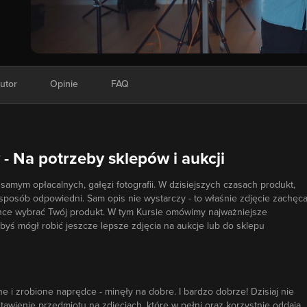
utor
Opinie
FAQ
- Na potrzeby sklepów i aukcji
 samym opłacalnych, gałęzi fotografii. W dzisiejszych czasach produkt,
 sposób odpowiedni. Sam opis nie wystarczy - to właśnie zdjęcie zachęc
hce wybrać Twój produkt. W tym Kursie omówimy najważniejsze
 byś mógł robić jeszcze lepsze zdjęcia na aukcje lub do sklepu
one i zrobione naprędce - minęły na dobre. I bardzo dobrze! Dzisiaj nie
awienie przedmiotu na zdjęciach, które w pełni oraz korzystnie oddają