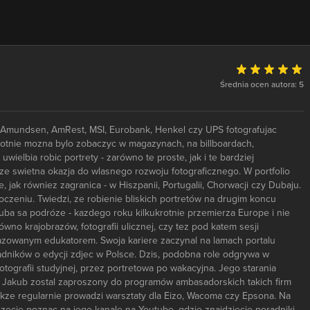
Średnia ocen autora: 5
t, Amundsen, AmRest, MSI, Eurobank, Henkel czy UPS fotografujac
okrotnie mozna bylo zobaczyc w magazynach, na billboardach,
elbia robic portrety - zarówno te proste, jak i te bardziej
kze swietna okazja do wlasnego rozwoju fotograficznego. W portfolio
jak równiez zagranica - w Hiszpanii, Portugalii, Chorwacji czy Dubaju.
czeniu. Twiedzi, ze robienie bliskich portretów na drugim koncu
uba sa podróze - kazdego roku kilkukrotnie przemierza Europe i nie
wno krajobrazów, fotografii ulicznej, czy tez pod katem sesji
azowanym edukatorem. Swoja kariere zaczynal na lamach portalu
adników o edycji zdjec w Polsce. Dzis, podobna role odgrywa w
tografii studyjnej, przez portretowa po wakacyjna. Jego starania
 - Jakub zostal zaproszony do programów ambasadorskich takich firm
takze regularnie prowadzi warsztaty dla Eizo, Wacoma czy Epsona. Na
zecie poznac na jego kanale na Youtube, gdzie znajdziecie poradniki,