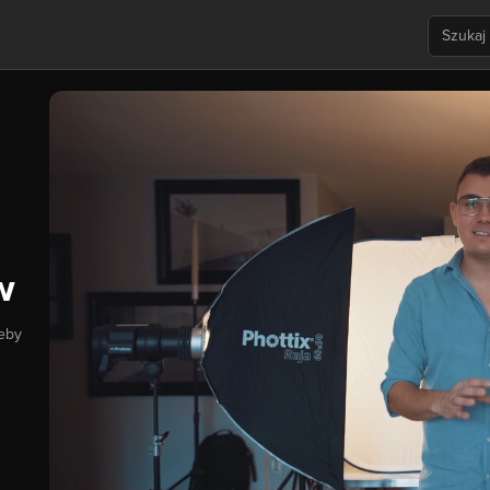
w
zeby