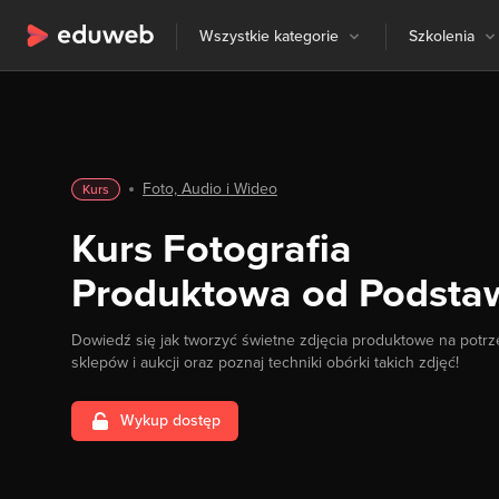
Wszystkie kategorie
Szkolenia
Foto, Audio i Wideo
Kurs
Kurs Fotografia
Produktowa od Podsta
Dowiedź się jak tworzyć świetne zdjęcia produktowe na potr
sklepów i aukcji oraz poznaj techniki obórki takich zdjęć!
Wykup dostęp