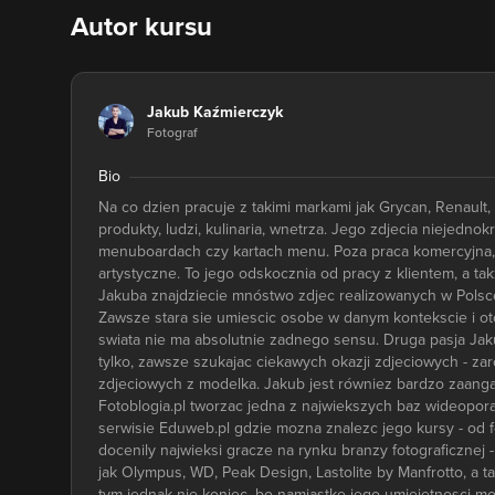
Autor kursu
Jakub Kaźmierczyk
Fotograf
Bio
Na co dzien pracuje z takimi markami jak Grycan, Renaul
produkty, ludzi, kulinaria, wnetrza. Jego zdjecia niejedn
menuboardach czy kartach menu. Poza praca komercyjna, uwi
artystyczne. To jego odskocznia od pracy z klientem, a ta
Jakuba znajdziecie mnóstwo zdjec realizowanych w Polsce, 
Zawsze stara sie umiescic osobe w danym kontekscie i oto
swiata nie ma absolutnie zadnego sensu. Druga pasja Jak
tylko, zawsze szukajac ciekawych okazji zdjeciowych - zaró
zdjeciowych z modelka. Jakub jest równiez bardzo zaang
Fotoblogia.pl tworzac jedna z najwiekszych baz wideopor
serwisie Eduweb.pl gdzie mozna znalezc jego kursy - od fo
docenily najwieksi gracze na rynku branzy fotograficznej
jak Olympus, WD, Peak Design, Lastolite by Manfrotto, a 
tym jednak nie koniec, bo namiastke jego umiejetnosci mo