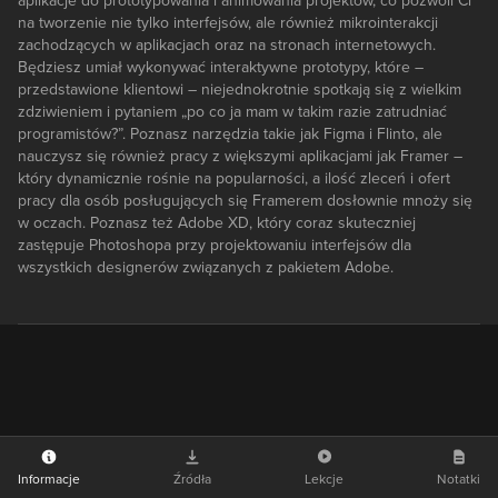
aplikacje do prototypowania i animowania projektów, co pozwoli Ci
na tworzenie nie tylko interfejsów, ale również mikrointerakcji
zachodzących w aplikacjach oraz na stronach internetowych.
Będziesz umiał wykonywać interaktywne prototypy, które –
przedstawione klientowi – niejednokrotnie spotkają się z wielkim
zdziwieniem i pytaniem „po co ja mam w takim razie zatrudniać
programistów?”. Poznasz narzędzia takie jak Figma i Flinto, ale
nauczysz się również pracy z większymi aplikacjami jak Framer –
który dynamicznie rośnie na popularności, a ilość zleceń i ofert
pracy dla osób posługujących się Framerem dosłownie mnoży się
w oczach. Poznasz też Adobe XD, który coraz skuteczniej
zastępuje Photoshopa przy projektowaniu interfejsów dla
wszystkich designerów związanych z pakietem Adobe.
Informacje
Źródła
Lekcje
Notatki