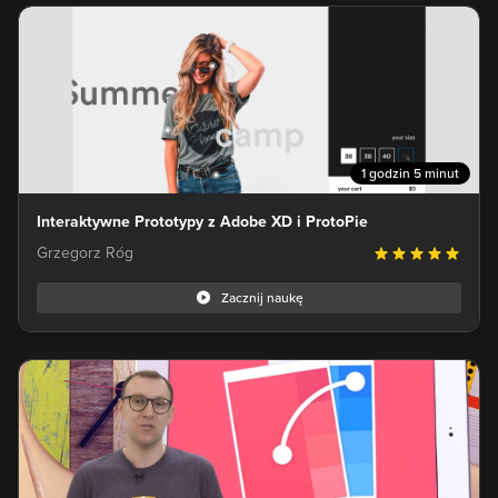
1 godzin 5 minut
Interaktywne Prototypy z Adobe XD i ProtoPie
Grzegorz Róg
Zacznij naukę