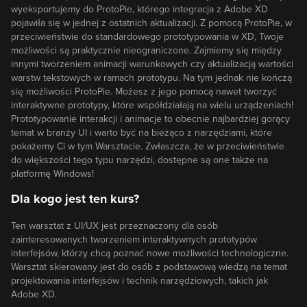
wyeksportujemy do ProtoPie, którego integracja z Adobe XD
pojawiła się w jednej z ostatnich aktualizacji. Z pomocą ProtoPie, w
przeciwieństwie do standardowego prototypowania w XD, Twoje
możliwości są praktycznie nieograniczone. Zajmiemy się między
innymi tworzeniem animacji warunkowych czy aktualizacją wartości
warstw tekstowych w ramach prototypu. Na tym jednak nie kończą
się możliwości ProtoPie. Możesz z jego pomocą nawet tworzyć
interaktywne prototypy, które współdziałają na wielu urządzeniach!
Prototypowanie interakcji i animacje to obecnie najbardziej gorący
temat w branży UI i warto być na bieżąco z narzędziami, które
pokażemy Ci w tym Warsztacie. Zwłaszcza, że w przeciwieństwie
do większości tego typu narzędzi, dostępne są one także na
platformę Windows!
Dla kogo jest ten kurs?
Ten warsztat z UI/UX jest przeznaczony dla osób
zainteresowanych tworzeniem interaktywnych prototypów
interfejsów, którzy chcą poznać nowe możliwości technologiczne.
Warsztat skierowany jest do osób z podstawową wiedzą na temat
projektowania interfejsów i technik narzędziowych, takich jak
Adobe XD.