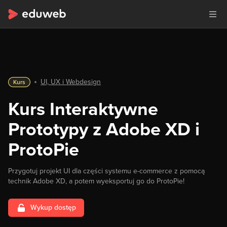
UI, UX i Webdesign
Kurs
Kurs Interaktywne
Prototypy z Adobe XD i
ProtoPie
Przygotuj projekt UI dla części systemu e-commerce z pomocą
technik Adobe XD, a potem wyeksportuj go do ProtoPie!
Wykup dostęp