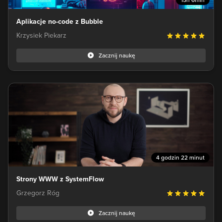
15h 6min
Aplikacje no-code z Bubble
Krzysiek Piekarz
Zacznij naukę
4 godzin 22 minut
Strony WWW z SystemFlow
Grzegorz Róg
Zacznij naukę