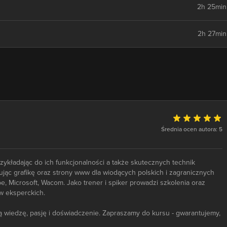
2h 25min
2h 27min
Średnia ocen autora: 5
rzykładając do ich funkcjonalności a także skutecznych technik
jąc grafikę oraz strony www dla wiodących polskich i zagranicznych
, Microsoft, Wacom. Jako trener i spiker prowadzi szkolenia oraz
ów eksperckich.
ą wiedzę, pasję i doświadczenie. Zapraszamy do kursu - gwarantujemy,