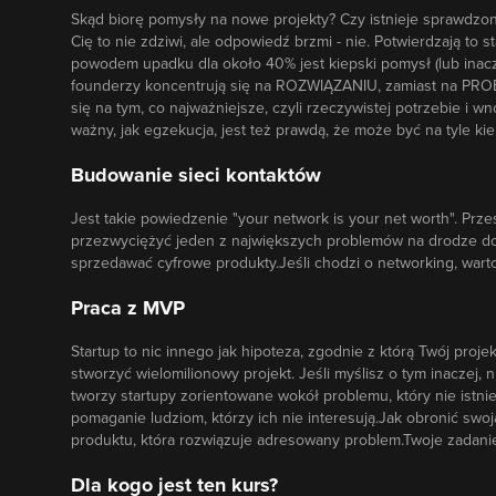
Skąd biorę pomysły na nowe projekty? Czy istnieje sprawd
Cię to nie zdziwi, ale odpowiedź brzmi - nie. Potwierdzają to
powodem upadku dla około 40% jest kiepski pomysł (lub inacz
founderzy koncentrują się na ROZWIĄZANIU, zamiast na PROBLE
się na tym, co najważniejsze, czyli rzeczywistej potrzebie i w
ważny, jak egzekucja, jest też prawdą, że może być na tyle k
Budowanie sieci kontaktów
Jest takie powiedzenie "your network is your net worth". Prz
przezwyciężyć jeden z największych problemów na drodze do
sprzedawać cyfrowe produkty.Jeśli chodzi o networking, wart
Praca z MVP
Startup to nic innego jak hipoteza, zgodnie z którą Twój proje
stworzyć wielomilionowy projekt. Jeśli myślisz o tym inaczej,
tworzy startupy zorientowane wokół problemu, który nie istnie
pomaganie ludziom, którzy ich nie interesują.Jak obronić swo
produktu, która rozwiązuje adresowany problem.Twoje zadani
Dla kogo jest ten kurs?