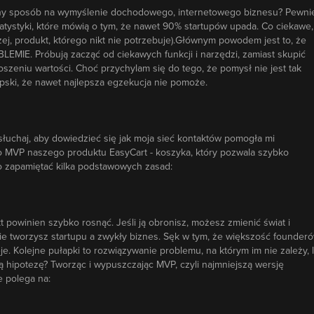
zony sposób na wymyślenie dochodowego, internetowego biznesu? Pewni
 statystyki, które mówią o tym, że nawet 90% startupów upada. Co ciekawe,
ej, produkt, którego nikt nie potrzebuje).Głównym powodem jest to, że
MIE. Próbują zacząć od ciekawych funkcji i narzędzi, zamiast skupić
noszeniu wartości. Choć przychylam się do tego, że pomysł nie jest tak
iepski, że nawet najlepsza egzekucja nie pomoże.
esłuchaj, aby dowiedzieć się jak moja sieć kontaktów pomogła mi
 MVP naszego produktu EasyCart - koszyka, który pozwala szybko
o zapamiętać kilka podstawowych zasad:
kt powinien szybko rosnąć. Jeśli ją obronisz, możesz zmienić świat i
 nie tworzysz startupu a zwykły biznes. Sęk w tym, że większość founder
je. Kolejne pułapki to rozwiązywanie problemu, na którym im nie zależy, 
ją hipotezę? Tworząc i wypuszczając MVP, czyli najmniejszą wersję
e polega na: