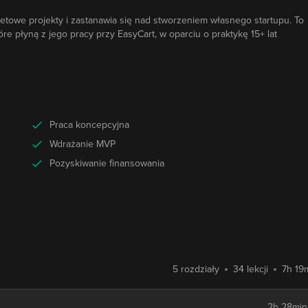
ernetowe projekty i zastanawia się nad stworzeniem własnego startupu. To
e płyną z jego pracy przy EasyCart, w oparciu o praktykę 15+ lat
Praca koncepcyjna
Wdrażanie MVP
Pozyskiwanie finansowania
5 rozdziały
34 lekcji
7h 19
2h 28min