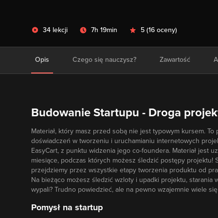
34 lekcji
7h 19min
5
(
16 oceny
)
Opis
Czego się nauczysz?
Zawartość
A
Budowanie Startupu - Droga projek
Materiał, który masz przed sobą nie jest typowym kursem. T
doświadczeń w tworzeniu i uruchamianiu internetowych proj
EasyCart, z punktu widzenia jego co-foundera. Materiał jest u
miesiące, podczas których możesz śledzić postępy projektu! 
przejdziemy przez wszystkie etapy tworzenia produktu od pracy
Na bieżąco możesz śledzić wzloty i upadki projektu, starania 
wypali? Trudno powiedzieć, ale na pewno wzajemnie wiele si
Pomysł na startup