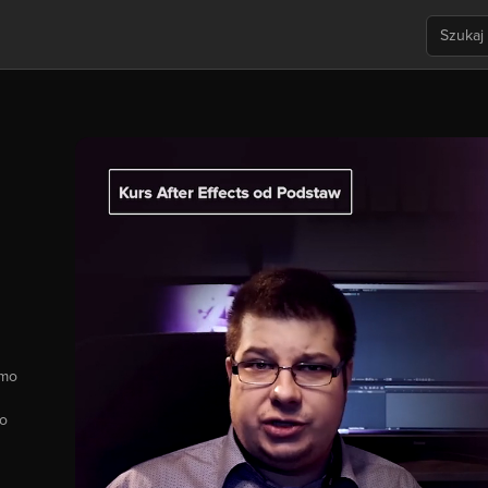
imo
go