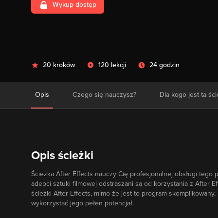
Wykup dostęp
20 kroków
120 lekcji
24 godzin
Opis
Czego się nauczysz?
Dla kogo jest ta śc
Opis ścieżki
Ścieżka After Effects nauczy Cię profesjonalnej obsługi tego
adepci sztuki filmowej odstraszani są od korzystania z After
ścieżki After Effects, mimo że jest to program skomplikowany, 
wykorzystać jego pełen potencjał.