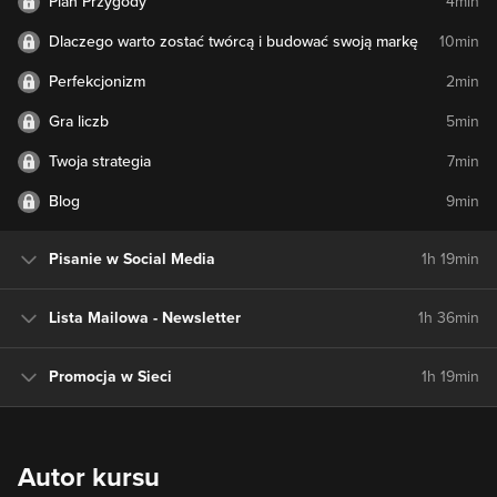
Plan Przygody
4min
Dlaczego warto zostać twórcą i budować swoją markę
10min
Perfekcjonizm
2min
Gra liczb
5min
Twoja strategia
7min
Blog
9min
Pisanie w Social Media
1h 19min
Lista Mailowa - Newsletter
1h 36min
Promocja w Sieci
1h 19min
Autor kursu