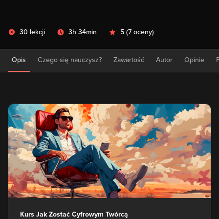
30 lekcji
3h 34min
5
(
7 oceny
)
Opis
Czego się nauczysz?
Zawartość
Autor
Opinie
Kurs Jak Zostać Cyfrowym Twórcą