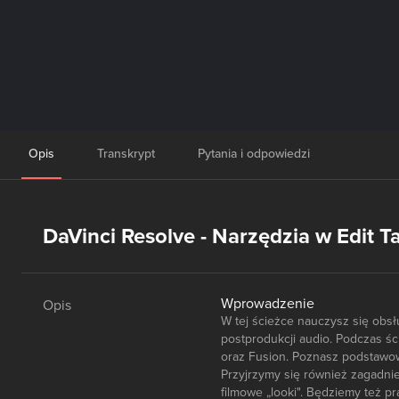
Opis
Transkrypt
Pytania i odpowiedzi
DaVinci Resolve - Narzędzia w Edit Ta
Wprowadzenie
Opis
W tej ścieżce nauczysz się obsł
postprodukcji audio. Podczas śc
oraz Fusion. Poznasz podstawow
Przyjrzymy się również zagadnie
filmowe „looki". Będziemy też p