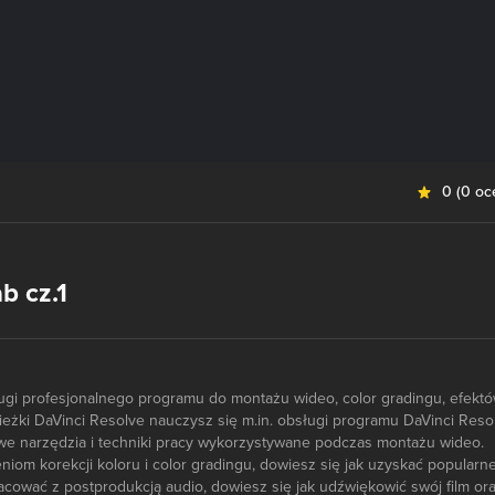
0
(
0 oc
b cz.1
ugi profesjonalnego programu do montażu wideo, color gradingu, efektó
ieżki DaVinci Resolve nauczysz się m.in. obsługi programu DaVinci Reso
e narzędzia i techniki pracy wykorzystywane podczas montażu wideo.
niom korekcji koloru i color gradingu, dowiesz się jak uzyskać popularn
racować z postprodukcją audio, dowiesz się jak udźwiękowić swój film or