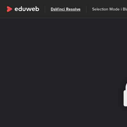
Wszystkie kategorie
DaVinci Resolve
Selection Mode i B
Szkolenia