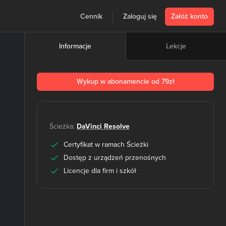
Cennik
Zaloguj się
Załóż konto
Lekcje
Informacje
Wykup w abonamencie od 79zł
Ścieżka:
DaVinci Resolve
Certyfikat w ramach Ścieżki
Dostęp z urządzeń przenośnych
Licencje dla firm i szkół