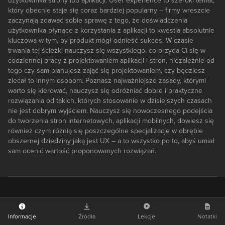
użytkownika strony lub aplikacji. User experience to szeroki temat,
który obecnie staje się coraz bardziej popularny – firmy wreszcie
zaczynają zdawać sobie sprawę z tego, że doświadczenia
użytkownika płynące z korzystania z aplikacji to kwestia absolutnie
kluczowa w tym, by produkt mógł odnieść sukces. W czasie
trwania tej ścieżki nauczysz się wszystkiego, co przyda Ci się w
codziennej pracy z projektowaniem aplikacji i stron, niezależnie od
tego czy sam planujesz zająć się projektowaniem, czy będziesz
zlecał to innym osobom. Poznasz najważniejsze zasady, którymi
warto się kierować, nauczysz się odróżniać dobre i praktyczne
rozwiązania od takich, których stosowanie w dzisiejszych czasach
nie jest dobrym wyjściem. Nauczysz się nowoczesnego podejścia
do tworzenia stron internetowych, aplikacji mobilnych, dowiesz się
również czym różnią się poszczególne specjalizacje w obrębie
obszernej dziedziny jaką jest UX – a to wszystko po to, abyś umiał
sam ocenić wartość proponowanych rozwiązań.
Informacje
Źródła
Lekcje
Notatki