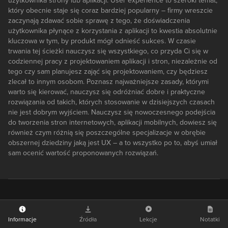
użytkownika strony lub aplikacji. User experience to szeroki temat,
który obecnie staje się coraz bardziej popularny – firmy wreszcie
zaczynają zdawać sobie sprawę z tego, że doświadczenia
użytkownika płynące z korzystania z aplikacji to kwestia absolutnie
kluczowa w tym, by produkt mógł odnieść sukces. W czasie
trwania tej ścieżki nauczysz się wszystkiego, co przyda Ci się w
codziennej pracy z projektowaniem aplikacji i stron, niezależnie od
tego czy sam planujesz zająć się projektowaniem, czy będziesz
zlecał to innym osobom. Poznasz najważniejsze zasady, którymi
warto się kierować, nauczysz się odróżniać dobre i praktyczne
rozwiązania od takich, których stosowanie w dzisiejszych czasach
nie jest dobrym wyjściem. Nauczysz się nowoczesnego podejścia
do tworzenia stron internetowych, aplikacji mobilnych, dowiesz się
również czym różnią się poszczególne specjalizacje w obrębie
obszernej dziedziny jaką jest UX – a to wszystko po to, abyś umiał
sam ocenić wartość proponowanych rozwiązań.
Informacje
Źródła
Lekcje
Notatki