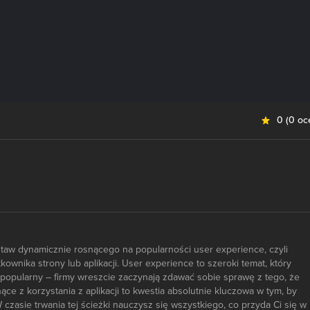
0
(
0 oc
staw dynamicznie rosnącego na popularności user experience, czyli
ownika strony lub aplikacji. User experience to szeroki temat, który
j popularny – firmy wreszcie zaczynają zdawać sobie sprawę z tego, że
ce z korzystania z aplikacji to kwestia absolutnie kluczowa w tym, by
czasie trwania tej ścieżki nauczysz się wszystkiego, co przyda Ci się w