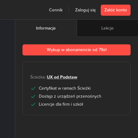
Cennik
Zaloguj się
Załóż konto
Lekcje
Informacje
Wykup w abonamencie od 79zł
Ścieżka:
UX od Podstaw
Certyfikat w ramach Ścieżki
Dostęp z urządzeń przenośnych
Licencje dla firm i szkół