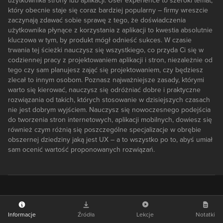
użytkownika strony lub aplikacji. User experience to szeroki temat,
który obecnie staje się coraz bardziej popularny – firmy wreszcie
zaczynają zdawać sobie sprawę z tego, że doświadczenia
użytkownika płynące z korzystania z aplikacji to kwestia absolutnie
kluczowa w tym, by produkt mógł odnieść sukces. W czasie
trwania tej ścieżki nauczysz się wszystkiego, co przyda Ci się w
codziennej pracy z projektowaniem aplikacji i stron, niezależnie od
tego czy sam planujesz zająć się projektowaniem, czy będziesz
zlecał to innym osobom. Poznasz najważniejsze zasady, którymi
warto się kierować, nauczysz się odróżniać dobre i praktyczne
rozwiązania od takich, których stosowanie w dzisiejszych czasach
nie jest dobrym wyjściem. Nauczysz się nowoczesnego podejścia
do tworzenia stron internetowych, aplikacji mobilnych, dowiesz się
również czym różnią się poszczególne specjalizacje w obrębie
obszernej dziedziny jaką jest UX – a to wszystko po to, abyś umiał
sam ocenić wartość proponowanych rozwiązań.
Informacje
Źródła
Lekcje
Notatki