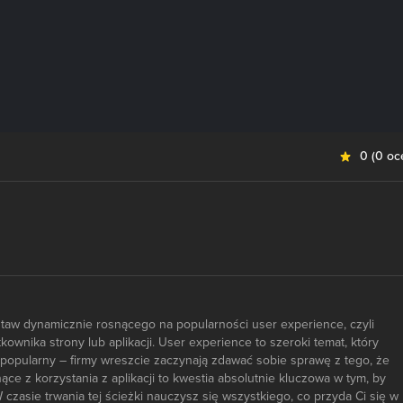
0
(
0 oc
staw dynamicznie rosnącego na popularności user experience, czyli
ownika strony lub aplikacji. User experience to szeroki temat, który
j popularny – firmy wreszcie zaczynają zdawać sobie sprawę z tego, że
ce z korzystania z aplikacji to kwestia absolutnie kluczowa w tym, by
czasie trwania tej ścieżki nauczysz się wszystkiego, co przyda Ci się w