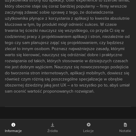
użytkownika strony lub aplikacji. User experience to szeroki temat,
który obecnie staje się coraz bardziej popularny – firmy wreszcie
zaczynają zdawać sobie sprawę z tego, że doświadczenia
użytkownika płynące z korzystania z aplikacji to kwestia absolutnie
kluczowa w tym, by produkt mógł odnieść sukces. W czasie
trwania tej ścieżki nauczysz się wszystkiego, co przyda Ci się w
codziennej pracy z projektowaniem aplikacji i stron, niezależnie od
tego czy sam planujesz zająć się projektowaniem, czy będziesz
zlecał to innym osobom. Poznasz najważniejsze zasady, którymi
warto się kierować, nauczysz się odróżniać dobre i praktyczne
rozwiązania od takich, których stosowanie w dzisiejszych czasach
nie jest dobrym wyjściem. Nauczysz się nowoczesnego podejścia
do tworzenia stron internetowych, aplikacji mobilnych, dowiesz się
również czym różnią się poszczególne specjalizacje w obrębie
obszernej dziedziny jaką jest UX – a to wszystko po to, abyś umiał
sam ocenić wartość proponowanych rozwiązań.
Informacje
Źródła
Lekcje
Notatki