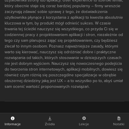
użytkownika strony lub aplikacji. User experience to szeroki temat,
który obecnie staje się coraz bardziej popularny – firmy wreszcie
zaczynają zdawać sobie sprawę z tego, że doświadczenia
użytkownika płynące z korzystania z aplikacji to kwestia absolutnie
kluczowa w tym, by produkt mógł odnieść sukces. W czasie
trwania tej ścieżki nauczysz się wszystkiego, co przyda Ci się w
codziennej pracy z projektowaniem aplikacji i stron, niezależnie od
tego czy sam planujesz zająć się projektowaniem, czy będziesz
zlecał to innym osobom. Poznasz najważniejsze zasady, którymi
warto się kierować, nauczysz się odróżniać dobre i praktyczne
rozwiązania od takich, których stosowanie w dzisiejszych czasach
nie jest dobrym wyjściem. Nauczysz się nowoczesnego podejścia
do tworzenia stron internetowych, aplikacji mobilnych, dowiesz się
również czym różnią się poszczególne specjalizacje w obrębie
obszernej dziedziny jaką jest UX – a to wszystko po to, abyś umiał
sam ocenić wartość proponowanych rozwiązań.
Informacje
Źródła
Lekcje
Notatki