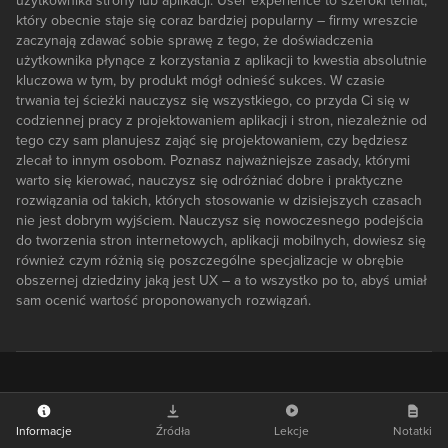
użytkownika strony lub aplikacji. User experience to szeroki temat,
który obecnie staje się coraz bardziej popularny – firmy wreszcie
zaczynają zdawać sobie sprawę z tego, że doświadczenia
użytkownika płynące z korzystania z aplikacji to kwestia absolutnie
kluczowa w tym, by produkt mógł odnieść sukces. W czasie
trwania tej ścieżki nauczysz się wszystkiego, co przyda Ci się w
codziennej pracy z projektowaniem aplikacji i stron, niezależnie od
tego czy sam planujesz zająć się projektowaniem, czy będziesz
zlecał to innym osobom. Poznasz najważniejsze zasady, którymi
warto się kierować, nauczysz się odróżniać dobre i praktyczne
rozwiązania od takich, których stosowanie w dzisiejszych czasach
nie jest dobrym wyjściem. Nauczysz się nowoczesnego podejścia
do tworzenia stron internetowych, aplikacji mobilnych, dowiesz się
również czym różnią się poszczególne specjalizacje w obrębie
obszernej dziedziny jaką jest UX – a to wszystko po to, abyś umiał
sam ocenić wartość proponowanych rozwiązań.
Informacje
Źródła
Lekcje
Notatki