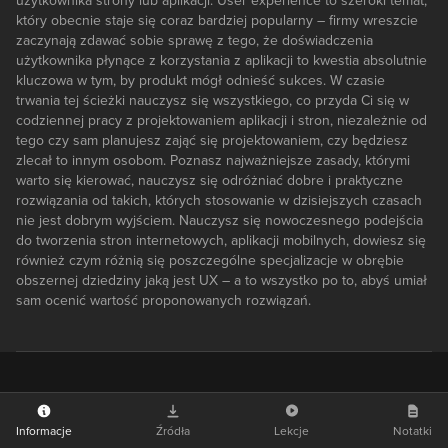
użytkownika strony lub aplikacji. User experience to szeroki temat,
który obecnie staje się coraz bardziej popularny – firmy wreszcie
zaczynają zdawać sobie sprawę z tego, że doświadczenia
użytkownika płynące z korzystania z aplikacji to kwestia absolutnie
kluczowa w tym, by produkt mógł odnieść sukces. W czasie
trwania tej ścieżki nauczysz się wszystkiego, co przyda Ci się w
codziennej pracy z projektowaniem aplikacji i stron, niezależnie od
tego czy sam planujesz zająć się projektowaniem, czy będziesz
zlecał to innym osobom. Poznasz najważniejsze zasady, którymi
warto się kierować, nauczysz się odróżniać dobre i praktyczne
rozwiązania od takich, których stosowanie w dzisiejszych czasach
nie jest dobrym wyjściem. Nauczysz się nowoczesnego podejścia
do tworzenia stron internetowych, aplikacji mobilnych, dowiesz się
również czym różnią się poszczególne specjalizacje w obrębie
obszernej dziedziny jaką jest UX – a to wszystko po to, abyś umiał
sam ocenić wartość proponowanych rozwiązań.
Informacje
Źródła
Lekcje
Notatki