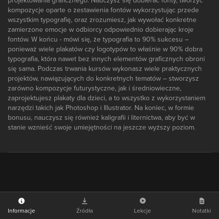
projektowania graficznego. Nauczysz się dobierać fonty, tworzyć
kompozycje oparte o zestawienia fontów wykorzystując przede
wszystkim typografię, oraz zrozumiesz, jak wywołać konkretne
zamierzone emocje w odbiorcy odpowiednio dobierając kroje
fontów. W końcu - mówi się, że typografia to 90% sukcesu –
ponieważ wiele plakatów czy logotypów to właśnie w 90% dobra
typografia, która nawet bez innych elementów graficznych obroni
się sama. Podczas trwania kursów wykonasz wiele praktycznych
projektów, nawiązujących do konkretnych tematów – stworzysz
zarówno kompozycje futurystyczne, jak i średniowieczne,
zaprojektujesz plakaty dla dzieci, a to wszystko z wykorzystaniem
narzędzi takich jak Photoshop i Illustrator. Na koniec, w formie
bonusu, nauczysz się również kaligrafii i liternictwa, aby być w
stanie wznieść swoje umiejętności na jeszcze wyższy poziom.
Informacje
Źródła
Lekcje
Notatki