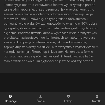
projektowania graficznego. Nauczysz się dobierać fonty, tworzyć
kompozycje oparte o zestawienia fontów wykorzystując przede
wszystkim typografię, oraz zrozumiesz, jak wywołać konkretne
zamierzone emocje w odbiorcy odpowiednio dobierając kroje
fontów. W końcu - mówi się, że typografia to 90% sukcesu –
ponieważ wiele plakatów czy logotypów to właśnie w 90% dobra
typografia, która nawet bez innych elementów graficznych obroni
się sama. Podczas trwania kursów wykonasz wiele praktycznych
projektów, nawiązujących do konkretnych tematów – stworzysz
zarówno kompozycje futurystyczne, jak i średniowieczne,
zaprojektujesz plakaty dla dzieci, a to wszystko z wykorzystaniem
narzędzi takich jak Photoshop i Illustrator. Na koniec, w formie
bonusu, nauczysz się również kaligrafii i liternictwa, aby być w
stanie wznieść swoje umiejętności na jeszcze wyższy poziom.
Informacje
Źródła
Lekcje
Notatki