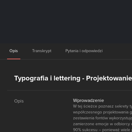
Opis
Transkrypt
Pytania i odpowiedzi
Typografia i lettering - Projektowa
Wprowadzenie
Opis
W tej ścieżce poznasz sekrety t
współczesnego projektowania gr
zestawienia fontów wykorzystuj
zamierzone emocje w odbiorcy od
90% sukcesu – ponieważ wiele p