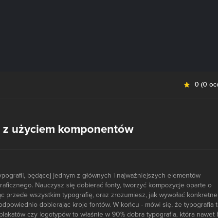
0
(
0 oc
nie z użyciem komponentów
ypografii, będącej jednym z głównych i najważniejszych elementów
aficznego. Nauczysz się dobierać fonty, tworzyć kompozycje oparte o
ąc przede wszystkim typografię, oraz zrozumiesz, jak wywołać konkretne
powiednio dobierając kroje fontów. W końcu - mówi się, że typografia 
lakatów czy logotypów to właśnie w 90% dobra typografia, która nawet