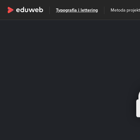
Wszystkie kategorie
Typografia i lettering
Metoda projek
Szkolenia