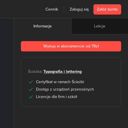
Cennik
Zaloguj się
Załóż konto
Lekcje
Informacje
Wykup w abonamencie od 79zł
Ścieżka:
Typografia i lettering
Certyfikat w ramach Ścieżki
Dostęp z urządzeń przenośnych
Licencje dla firm i szkół