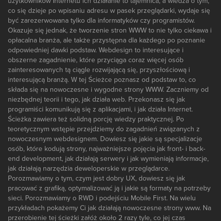
użytkowników Internetu ich działanie to tajemnica, a wiedza o tym,
co się dzieje po wpisaniu adresu w pasek przeglądarki, wydaje się
być zarezerwowana tylko dla informatyków czy programistów.
Okazuje się jednak, że tworzenie stron WWW to nie tylko ciekawa i
opłacalna branża, ale także przystępna dla każdego po poznanie
odpowiedniej dawki podstaw. Webdesign to interesujące i
obszerne zagadnienie, które przyciąga coraz więcej osób
zainteresowanych tą ciągle rozwijającą się, przyszłościową i
interesującą branżą. W tej Ścieżce poznasz od podstaw to, co
składa się na nowoczesne i wygodne strony WWW. Zaczniemy od
niezbędnej teorii i tego, jak działa web. Przekonasz się jak
programiści komunikują się z aplikacjami, i jak działa Internet.
Ścieżka zawiera też solidną porcję wiedzy praktycznej. Po
teoretycznym wstępie przejdziemy do zagadnień związanych z
nowoczesnym webdesignem. Dowiesz się jakie są specjalizacje
osób, które kodują strony, najważniejsze pojęcia jak front- i back-
end development, jak działają serwery i jak wymieniają informacje,
jak działają narzędzia deweloperskie w przeglądarce.
Porozmawiamy o tym, czym jest dobry UX, dowiesz się jak
pracować z grafiką, optymalizować ją i jakie są formaty na potrzeby
sieci. Porozmawiamy o RWD i podejściu Mobile First. Na wielu
przykładach pokażemy Ci jak działają nowoczesne strony www. Na
przerobienie tej ścieżki załóż około 2 razy tyle, co jej czas