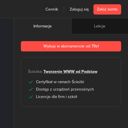
Cennik
Zaloguj się
Załóż konto
Lekcje
Informacje
Wykup w abonamencie od 79zł
Ścieżka:
Tworzenie WWW od Podstaw
Certyfikat w ramach Ścieżki
Dostęp z urządzeń przenośnych
Licencje dla firm i szkół