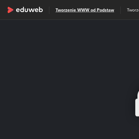
Wszystkie kategorie
Tworzenie WWW od Podstaw
Szkolenia
Tworz