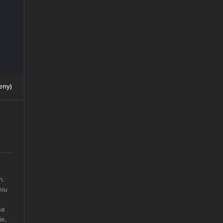
eny
)
h.
niu
na
e,