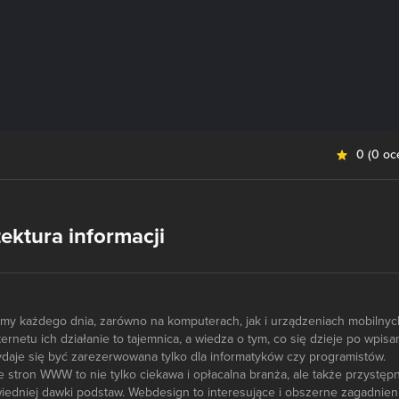
0
(
0 oc
ktura informacji
amy każdego dnia, zarówno na komputerach, jak i urządzeniach mobilnyc
rnetu ich działanie to tajemnica, a wiedza o tym, co się dzieje po wpisa
ydaje się być zarezerwowana tylko dla informatyków czy programistów.
e stron WWW to nie tylko ciekawa i opłacalna branża, ale także przystęp
edniej dawki podstaw. Webdesign to interesujące i obszerne zagadnieni