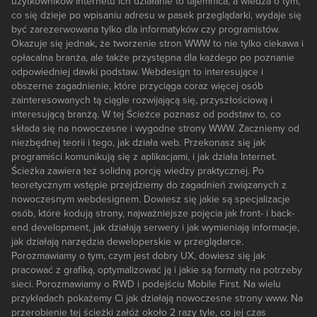
użytkowników Internetu ich działanie to tajemnica, a wiedza o tym,
co się dzieje po wpisaniu adresu w pasek przeglądarki, wydaje się
być zarezerwowana tylko dla informatyków czy programistów.
Okazuje się jednak, że tworzenie stron WWW to nie tylko ciekawa i
opłacalna branża, ale także przystępna dla każdego po poznanie
odpowiedniej dawki podstaw. Webdesign to interesujące i
obszerne zagadnienie, które przyciąga coraz więcej osób
zainteresowanych tą ciągle rozwijającą się, przyszłościową i
interesującą branżą. W tej Ścieżce poznasz od podstaw to, co
składa się na nowoczesne i wygodne strony WWW. Zaczniemy od
niezbędnej teorii i tego, jak działa web. Przekonasz się jak
programiści komunikują się z aplikacjami, i jak działa Internet.
Ścieżka zawiera też solidną porcję wiedzy praktycznej. Po
teoretycznym wstępie przejdziemy do zagadnień związanych z
nowoczesnym webdesignem. Dowiesz się jakie są specjalizacje
osób, które kodują strony, najważniejsze pojęcia jak front- i back-
end development, jak działają serwery i jak wymieniają informacje,
jak działają narzędzia deweloperskie w przeglądarce.
Porozmawiamy o tym, czym jest dobry UX, dowiesz się jak
pracować z grafiką, optymalizować ją i jakie są formaty na potrzeby
sieci. Porozmawiamy o RWD i podejściu Mobile First. Na wielu
przykładach pokażemy Ci jak działają nowoczesne strony www. Na
przerobienie tej ścieżki załóż około 2 razy tyle, co jej czas