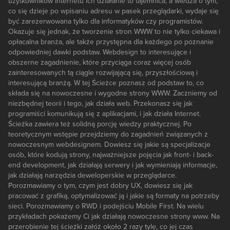
użytkowników Internetu ich działanie to tajemnica, a wiedza o tym,
co się dzieje po wpisaniu adresu w pasek przeglądarki, wydaje się
być zarezerwowana tylko dla informatyków czy programistów.
Okazuje się jednak, że tworzenie stron WWW to nie tylko ciekawa i
opłacalna branża, ale także przystępna dla każdego po poznanie
odpowiedniej dawki podstaw. Webdesign to interesujące i
obszerne zagadnienie, które przyciąga coraz więcej osób
zainteresowanych tą ciągle rozwijającą się, przyszłościową i
interesującą branżą. W tej Ścieżce poznasz od podstaw to, co
składa się na nowoczesne i wygodne strony WWW. Zaczniemy od
niezbędnej teorii i tego, jak działa web. Przekonasz się jak
programiści komunikują się z aplikacjami, i jak działa Internet.
Ścieżka zawiera też solidną porcję wiedzy praktycznej. Po
teoretycznym wstępie przejdziemy do zagadnień związanych z
nowoczesnym webdesignem. Dowiesz się jakie są specjalizacje
osób, które kodują strony, najważniejsze pojęcia jak front- i back-
end development, jak działają serwery i jak wymieniają informacje,
jak działają narzędzia deweloperskie w przeglądarce.
Porozmawiamy o tym, czym jest dobry UX, dowiesz się jak
pracować z grafiką, optymalizować ją i jakie są formaty na potrzeby
sieci. Porozmawiamy o RWD i podejściu Mobile First. Na wielu
przykładach pokażemy Ci jak działają nowoczesne strony www. Na
przerobienie tej ścieżki załóż około 2 razy tyle, co jej czas