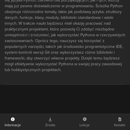
się języka Python, zarówno dla początkujących, jak i tych, którzy
mają już pewne doświadczenie w programowaniu. Ścieżka Python
obejmuje różnorodne tematy, takie jak podstawy języka, struktury
danych, funkcje, klasy, moduły, biblioteki standardowe i wiele
innych. W trakcie nauki będziesz miał okazję pracować nad
praktycznymi projektami, które pozwolą Ci zdobyć niezbędne
umiejętności i zrozumieć, jak wykorzystać Pythona w rzeczywistych
zastosowaniach. Oprócz tego, nauczysz się korzystać z
popularnych narzędzi, takich jak środowisko programistyczne IDE,
system kontroli wersji Git oraz wykorzystasz różne biblioteki i
frameworki, aby stworzyć własne projekty. Dzięki temu będziesz
mógł efektywnie wykorzystać Pythona w swojej pracy zawodowej
lub hobbystycznych projektach.
Informacje
Źródła
Lekcje
Notatki