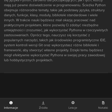
się języka Python, zarówno dla początkujących, jak i tych, którzy
mają już pewne doświadczenie w programowaniu. Ścieżka Python
obejmuje różnorodne tematy, takie jak podstawy języka, struktury
danych, funkcje, klasy, moduły, biblioteki standardowe i wiele
innych. W trakcie nauki będziesz miał okazję pracować nad
praktycznymi projektami, które pozwolą Ci zdobyć niezbędne
umiejętności i zrozumieć, jak wykorzystać Pythona w rzeczywistych
zastosowaniach. Oprócz tego, nauczysz się korzystać z
popularnych narzędzi, takich jak środowisko programistyczne IDE,
system kontroli wersji Git oraz wykorzystasz różne biblioteki i
frameworki, aby stworzyć własne projekty. Dzięki temu będziesz
mógł efektywnie wykorzystać Pythona w swojej pracy zawodowej
lub hobbystycznych projektach.
Informacje
Źródła
Lekcje
Notatki