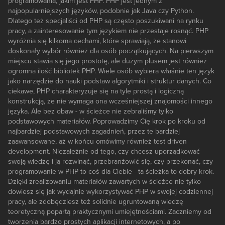
programowania, jakim jest PHP. PHP jest jednym z
najpopularniejszych języków, podobnie jak Java czy Python.
Dlatego też specjaliści od PHP są często poszukiwani na rynku
pracy, a zainteresowanie tym językiem nie przestaje rosnąć. PHP
wyróżnia się kilkoma cechami, które sprawiają, że stanowi
doskonały wybór również dla osób początkujących. Na pierwszym
miejscu stawia się jego prostotę, ale dużym plusem jest również
ogromna ilość bibliotek PHP. Wiele osób wybiera właśnie ten język
jako narzędzie do nauki podstaw algorytmiki i struktur danych. Co
ciekawe, PHP charakteryzuje się na tyle prostą i logiczną
konstrukcją, że nie wymaga ona wcześniejszej znajomości innego
języka. Ale bez obaw - w ścieżce nie zebraliśmy tylko
podstawowych materiałów. Poprowadzimy Cię krok po kroku od
najbardziej podstawowych zagadnień, przez te bardziej
zaawansowane, aż w końcu omówimy również test driven
development. Niezależnie od tego, czy chcesz uporządkować
swoją wiedzę i ją rozwinąć, przebranżowić się, czy przekonać, czy
programowanie w PHP to coś dla Ciebie - ta ścieżka to dobry krok.
Dzięki zrealizowaniu materiałów zawartych w ścieżce nie tylko
dowiesz się jak wydajnie wykorzystywać PHP w swojej codziennej
pracy, ale zdobędziesz też solidnie ugruntowaną wiedzę
teoretyczną popartą praktycznymi umiejętnościami. Zaczniemy od
tworzenia bardzo prostych aplikacji internetowych, a po